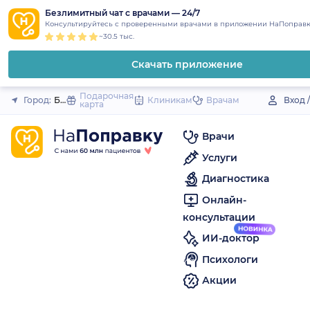
1
2
3
4
5
to
Безлимитный чат с врачами — 24/7
Закрыть
Консультируйтесь с проверенными врачами в приложении НаПоправк
content
~30.5 тыс.
Скачать приложение
Подарочная
Город:
Барыш
Клиникам
Врачам
Вход 
карта
Врачи
Услуги
Диагностика
Онлайн-
консультации
ИИ-доктор
Психологи
Акции