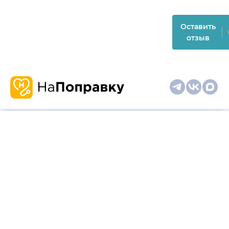
Оставить
отзыв
О
Запись
Клиникам
Телемедицина
Карта
нас
и
и
сайта
отзывы
врачам
На информационном ресурсе применяются
рекомендательные технологии (информационные технологии
предоставления информации на основе сбора,
систематизации и анализа сведений, относящихся к
предпочтениям пользователей сети "Интернет", находящихся
на территории Российской Федерации)