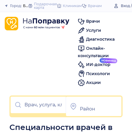
to
Подарочная
Город:
Белая Калитва
Клиникам
Врачам
Вход 
карта
Закрыть
content
Врачи
Услуги
Диагностика
Онлайн-
консультации
ИИ-доктор
Психологи
Акции
Специальности врачей в