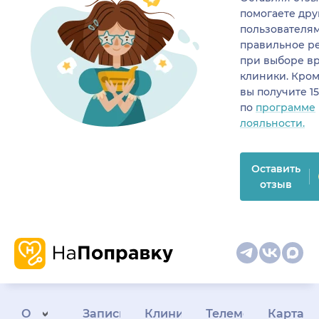
помогаете др
пользователя
правильное р
при выборе в
клиники. Кром
вы получите 1
по
программе
лояльности.
Оставить
отзыв
О
Запись
Клиникам
Телемедицина
Карта