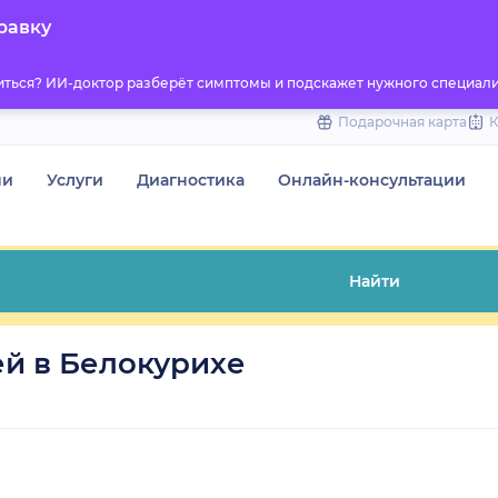
to
равку
content
титься? ИИ-доктор разберёт симптомы и подскажет нужного специали
Подарочная карта
чи
Услуги
Диагностика
Онлайн-консультации
Найти
й в Белокурихе