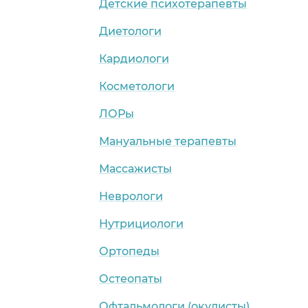
Детские психотерапевты
Диетологи
Кардиологи
Косметологи
ЛОРы
Мануальные терапевты
Массажисты
Неврологи
Нутрициологи
Ортопеды
Остеопаты
Офтальмологи (окулисты)