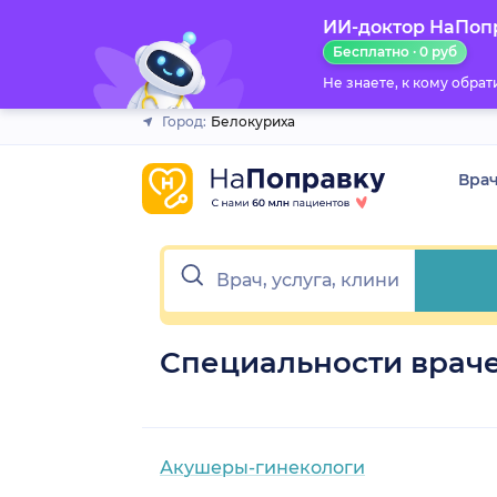
ИИ-доктор НаПоп
Закрыть
Бесплатно · 0 руб
Не знаете, к кому обра
Город:
Белокуриха
Вра
Специальности враче
Акушеры-гинекологи