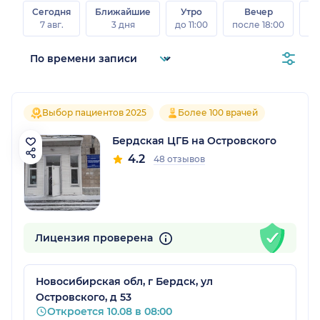
Сегодня
Ближайшие
Утро
Вечер
В
7 авг.
3 дня
до 11:00
после 18:00
8 а
Выбор пациентов 2025
Более 100 врачей
Бердская ЦГБ на Островского
4.2
48 отзывов
Лицензия проверена
Новосибирская обл, г Бердск, ул
Островского, д 53
Откроется 10.08 в 08:00