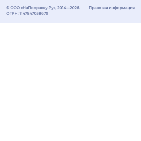
© ООО «НаПоправку.Ру», 2014—2026.
Правовая информация
ОГРН: 1147847038679