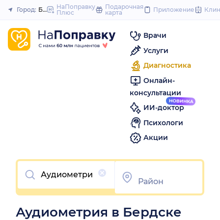
to
НаПоправку
Подарочная
Город:
Бердск
Приложение
Кли
Плюс
карта
Закрыть
content
Врачи
Услуги
Диагностика
Онлайн-
консультации
ИИ-доктор
Психологи
Акции
Очистить
Аудиометрия в Бердске