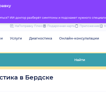
to
равку
content
титься? ИИ-доктор разберёт симптомы и подскажет нужного специали
НаПоправку Плюс
Подарочная карта
Приложение
чи
Услуги
Диагностика
Онлайн-консультации
Найти
стика в Бердске