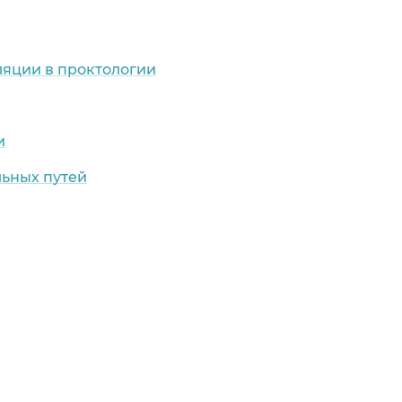
яции в проктологии
и
льных путей