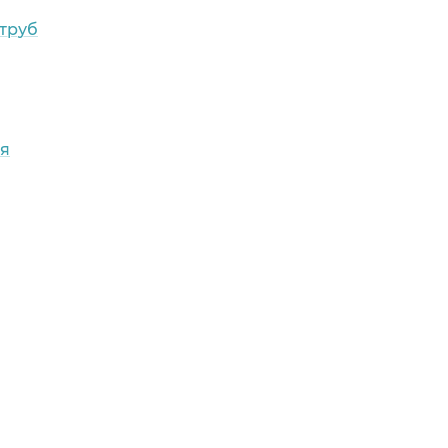
труб
ия