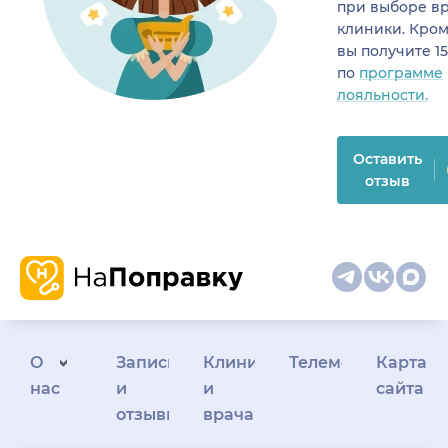
при выборе в
клиники. Кром
вы получите 1
по
программе
лояльности.
Оставить
отзыв
О
Запись
Клиникам
Телемедицина
Карта
нас
и
и
сайта
отзывы
врачам