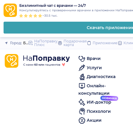
1
2
3
4
5
to
Безлимитный чат с врачами — 24/7
Закрыть
Консультируйтесь с проверенными врачами в приложении НаПоправк
content
~30.5 тыс.
Скачать приложени
НаПоправку
Подарочная
Город:
Бердск
Приложение
Кли
Плюс
карта
Врачи
Услуги
Диагностика
Онлайн-
консультации
ИИ-доктор
Психологи
Акции