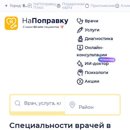
to
НаПоправку
Подарочная
Город:
Березовский
Приложение
Кли
Плюс
карта
Закрыть
content
Врачи
Услуги
Диагностика
Онлайн-
консультации
ИИ-доктор
Психологи
Акции
Специальности врачей в