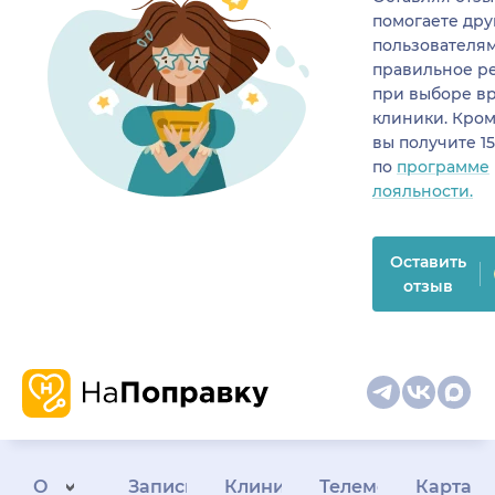
помогаете др
пользователя
правильное р
при выборе в
клиники. Кром
вы получите 1
по
программе
лояльности.
Оставить
отзыв
О
Запись
Клиникам
Телемедицина
Карта