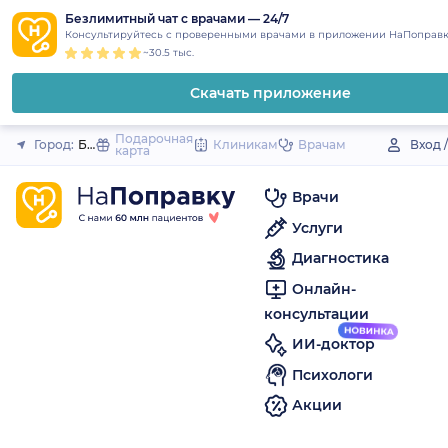
1
2
3
4
5
to
Безлимитный чат с врачами — 24/7
Закрыть
Консультируйтесь с проверенными врачами в приложении НаПоправк
content
~30.5 тыс.
Скачать приложение
Подарочная
Город:
Бисерть
Клиникам
Врачам
Вход 
карта
Врачи
Услуги
Диагностика
Онлайн-
консультации
ИИ-доктор
Психологи
Акции