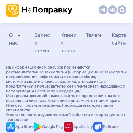
О
Запись
Клиникам
Телемедицина
Карта
нас
и
и
сайта
отзывы
врачам
На информационном ресурсе применяются
рекомендательные технологии (информационные технологии
предоставления информации на основе сбора,
систематизации и анализа сведений, относящихся к
предпочтениям пользователей сети "Интернет", находящихся
на территории Российской Федерации)
Материалы, размещённые на сайте, не предназначены для
постановки диагноза и лечения и не заменяют приём врача.
Имеются противопоказания. Необходима консультация
специалиста.
О деятельности, осуществляемой в области информационных
технологий
App Store
Google Play
AppGallery
RuStore