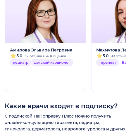
Амирова Эльвира Петровна
Махмутова Лей
5.0
5.0
1132 отзыва и 481 оценка
1519 отзыво
педиатр
детский кардиолог
терапевт
Взр
Какие врачи входят в подписку?
С подпиской НаПоправку Плюс можно получить
онлайн-консультацию терапевта, педиатра,
гинеколога, дерматолога, невролога, уролога и других