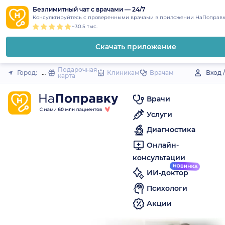
1
2
3
4
5
to
Безлимитный чат с врачами — 24/7
Закрыть
Консультируйтесь с проверенными врачами в приложении НаПоправк
content
~30.5 тыс.
Скачать приложение
Подарочная
Город:
Дегтярск
Клиникам
Врачам
Вход 
карта
Врачи
Услуги
Диагностика
Онлайн-
консультации
ИИ-доктор
Психологи
Акции