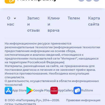
О
Запись
Клиникам
Телемедицина
Карта
нас
и
и
сайта
отзывы
врачам
На информационном ресурсе применяются
рекомендательные технологии (информационные технологии
предоставления информации на основе сбора,
систематизации и анализа сведений, относящихся к
предпочтениям пользователей сети "Интернет", находящихся
на территории Российской Федерации)
Материалы, размещённые на сайте, не предназначены для
постановки диагноза и лечения и не заменяют приём врача.
Имеются противопоказания. Необходима консультация
специалиста.
О деятельности, осуществляемой в области информационных
технологий
App Store
Google Play
AppGallery
RuStore
© ООО «НаПоправку.Ру», 2014—2026.
Правовая информация
ОГРН: 1147847038679