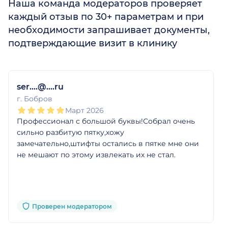
Наша команда модераторов проверяет
каждый отзыв по 30+ параметрам и при
необходимости запрашивает документы,
подтверждающие визит в клинику
1
2
3
4
5
1
2
3
4
5
1
2
3
4
5
1
2
3
4
5
ser....@....ru
г. Бобров
Март 2026
Профессионал с большой буквы!Собрал очень
сильно разбитую пятку,хожу
замечательно,штифты остались в пятке мне они
не мешают по этому извлекать их не стал.
Проверен модератором