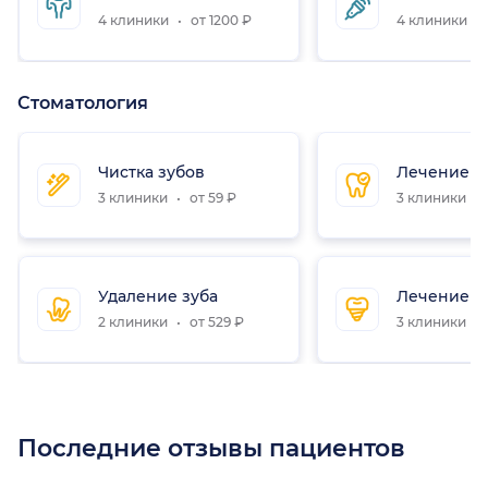
4 клиники
от 1200 ₽
4 клиники
Стоматология
Чистка зубов
Лечение з
3 клиники
от 59 ₽
3 клиники
Удаление зуба
Лечение к
2 клиники
от 529 ₽
3 клиники
Последние отзывы пациентов