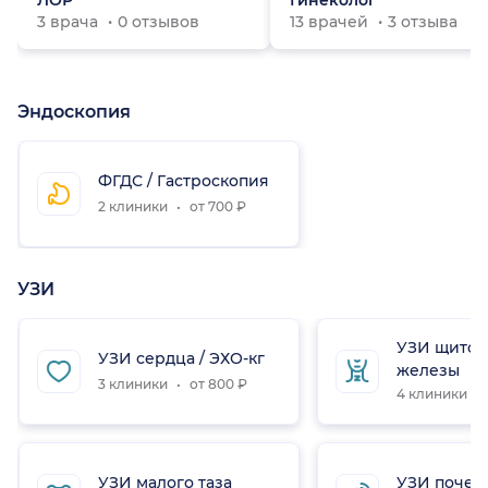
ЛОР
Гинеколог
3 врача
0 отзывов
13 врачей
3 отзыва
Эндоскопия
ФГДС / Гастроскопия
2 клиники
от 700 ₽
УЗИ
УЗИ щито
УЗИ сердца / ЭХО-кг
железы
3 клиники
от 800 ₽
4 клиники
УЗИ малого таза
УЗИ почек