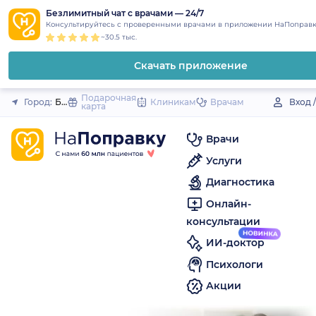
1
2
3
4
5
to
Безлимитный чат с врачами — 24/7
Закрыть
Консультируйтесь с проверенными врачами в приложении НаПоправк
content
~30.5 тыс.
Скачать приложение
Подарочная
Город:
Бобров
Клиникам
Врачам
Вход 
карта
Врачи
Услуги
Диагностика
Онлайн-
консультации
ИИ-доктор
Психологи
Акции