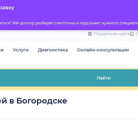
to
равку
content
титься? ИИ-доктор разберёт симптомы и подскажет нужного специали
Подарочная карта
чи
Услуги
Диагностика
Онлайн-консультации
Найти
й в Богородске