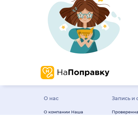
О нас
Запись и 
О компании
Наша
Проверенн
история
Карьера
информаци
Миссия и ценности
о врачах и 
Отзывы о нас
Пресса
Честные от