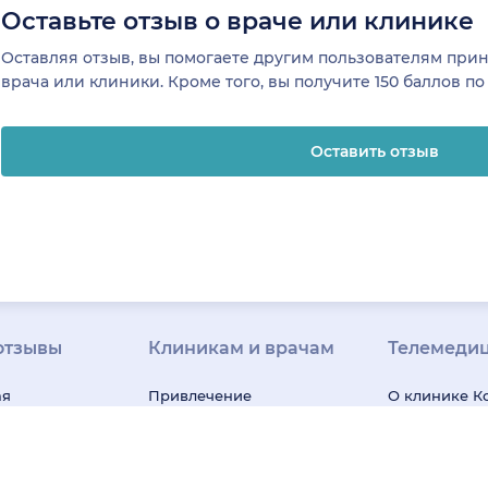
Оставьте отзыв о враче или клинике
Оставляя отзыв, вы помогаете другим пользователям пр
врача или клиники. Кроме того, вы получите 150 баллов п
Оставить отзыв
отзывы
Клиникам и врачам
Телемеди
ая
Привлечение
О клинике
К
я
пациентов
Регистрация
Вакансии в 
клиниках
клиник
Регистрация
клинике
На
зывы
врачей
Все сервисы для
технологии
К