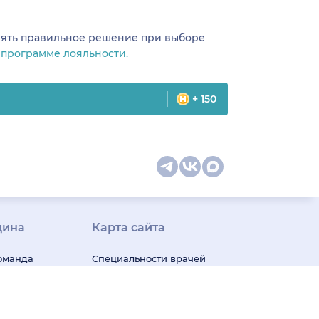
инять правильное решение при выборе
о
программе лояльности.
+ 150
цина
Карта сайта
оманда
Специальности врачей
телемед-
Медицинская
ши
диагностика
ак следим
Медицинские услуги