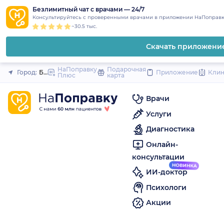
1
2
3
4
5
to
Безлимитный чат с врачами — 24/7
Закрыть
Консультируйтесь с проверенными врачами в приложении НаПоправк
content
~30.5 тыс.
Скачать приложени
НаПоправку
Подарочная
Город:
Борисоглебск
Приложение
Кли
Плюс
карта
Врачи
Услуги
Диагностика
Онлайн-
консультации
ИИ-доктор
Психологи
Акции