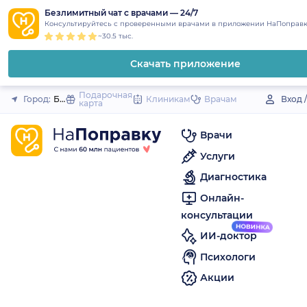
1
2
3
4
5
to
Безлимитный чат с врачами — 24/7
Закрыть
Консультируйтесь с проверенными врачами в приложении НаПоправк
content
~30.5 тыс.
Скачать приложение
Подарочная
Город:
Бородино
Клиникам
Врачам
Вход 
карта
Врачи
Услуги
Диагностика
Онлайн-
консультации
ИИ-доктор
Психологи
Акции