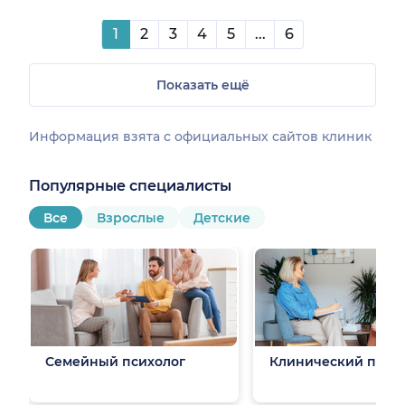
1
2
3
4
5
...
6
Показать ещё
Информация взята c официальных сайтов клиник
Популярные специалисты
Все
Взрослые
Детские
Семейный психолог
Клинический псих