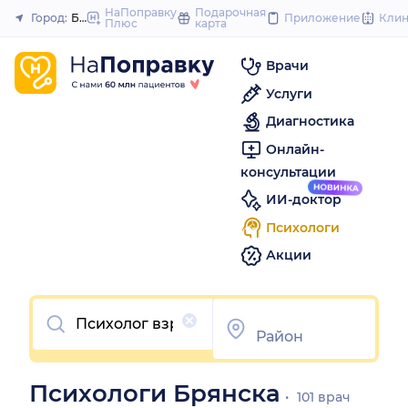
to
НаПоправку
Подарочная
Город:
Брянск
Приложение
Кли
Плюс
карта
Закрыть
content
Врачи
Услуги
Диагностика
Онлайн-
консультации
ИИ-доктор
Психологи
Акции
Очистить
Психологи Брянска
101 врач