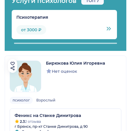
Услуги психологов
ТОП 7
Психотерапия
П
от 3000 ₽
Бирюкова Юлия Игоревна
Нет оценок
психолог
Взрослый
Феникс на Станке Димитрова
2.3
2 отзыва
г Брянск, пр-кт Станке Димитрова, д 90