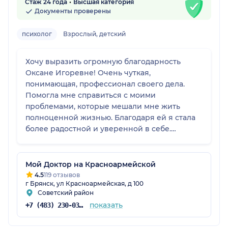
Стаж 24 года
Высшая категория
Меня Ольга Михайловна тоже устроила, она
Документы проверены
располагает к себе. Повторюсь, я водила к
ней ребенка, но в брошюре увидела
психолог
Взрослый, детский
информацию о том, что она и со взрослыми
работает. Хотя я думаю, что детской практики
Хочу выразить огромную благодарность
у нее больше.
Оксане Игоревне! Очень чуткая,
понимающая, профессионал своего дела.
Помогла мне справиться с моими
проблемами, которые мешали мне жить
полноценной жизнью. Благодаря ей я стала
более радостной и уверенной в себе.
Спасибо Вам огромное!
Мой Доктор на Красноармейской
4.5
119 отзывов
г Брянск, ул Красноармейская, д 100
Советский район
показать
+7 (483) 230-03-03