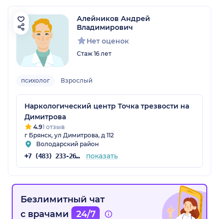
Алейников Андрей
Владимирович
Нет оценок
Стаж 16 лет
психолог
Взрослый
Наркологический центр Точка трезвости на
Димитрова
4.9
1 отзыв
г Брянск, ул Димитрова, д 112
Володарский район
показать
+7 (483) 233-26-78
Безлимитный чат
с врачами
24/7