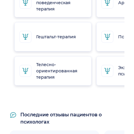
поведенческая
Арт-те
терапия
Гештальт-терапия
Психо
Телесно-
Экзис
ориентированная
психот
терапия
Последние отзывы пациентов о
психологах