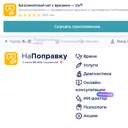
1
2
3
4
5
to
Безлимитный чат с врачами — 24/7
Закрыть
Консультируйтесь с проверенными врачами в приложении НаПоправк
content
~30.5 тыс.
Скачать приложение
Подарочная
Город:
Буинск
Клиникам
Врачам
Вход 
карта
Врачи
Услуги
Диагностика
Онлайн-
консультации
ИИ-доктор
Психологи
Акции