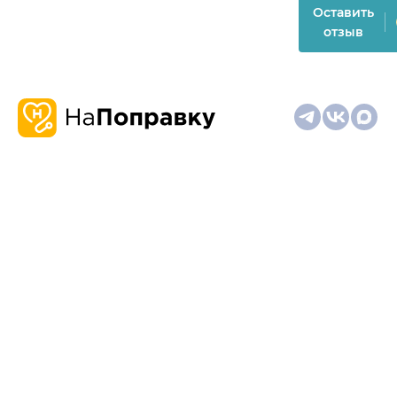
Оставить
отзыв
О
Запись
Клиникам
Телемедицина
Карта
нас
и
и
сайта
отзывы
врачам
На информационном ресурсе применяются
рекомендательные технологии (информационные технологии
предоставления информации на основе сбора,
систематизации и анализа сведений, относящихся к
предпочтениям пользователей сети "Интернет", находящихся
на территории Российской Федерации)
Материалы, размещённые на сайте, не предназначены для
постановки диагноза и лечения и не заменяют приём врача.