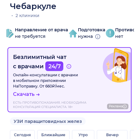
Чебаркуле
2 клиники
Направление от врача
Подготовка
Противоп
не требуется
нужна
нет
Безлимитный чат
с врачами
24/7
Онлайн-консультации с врачами
в мобильном приложении
НаПоправку. От 660₽/мес.
Скачать
ЕСТЬ ПРОТИВОПОКАЗАНИЯ. НЕОБХОДИМА
Реклама
КОНСУЛЬТАЦИЯ СПЕЦИАЛИСТА. 18+
УЗИ паращитовидных желез
Сегодня
Ближайшие
Утро
Вечер
В