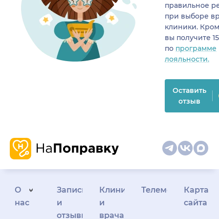
правильное р
при выборе в
клиники. Кром
вы получите 1
по
программе
лояльности.
Оставить
отзыв
О
Запись
Клиникам
Телемедицина
Карта
нас
и
и
сайта
отзывы
врачам