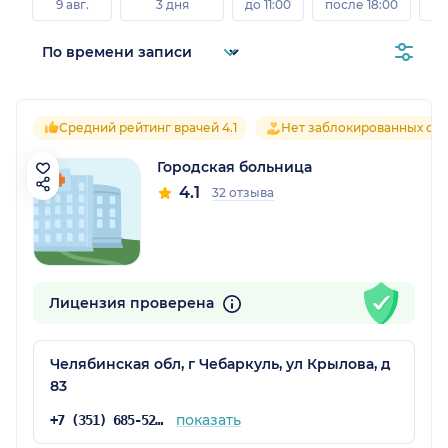
9 авг.
3 дня
до 11:00
после 18:00
8 а
Средний рейтинг врачей 4.1
Нет заблокированных от
Городская больница
4.1
32 отзыва
Лицензия проверена
Челябинская обл, г Чебаркуль, ул Крылова, д
83
показать
+7 (351) 685-52-15