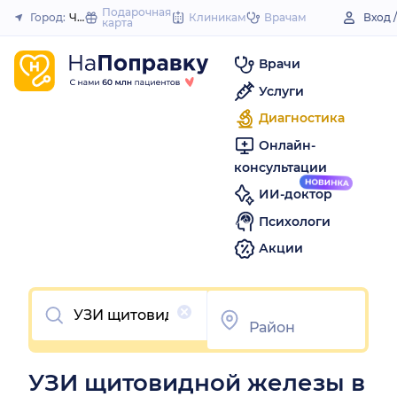
to
Подарочная
Город:
Чебаркуль
Клиникам
Врачам
Вход 
карта
Закрыть
content
Врачи
Услуги
Диагностика
Онлайн-
консультации
ИИ-доктор
Психологи
Акции
Очистить
УЗИ щитовидной железы в