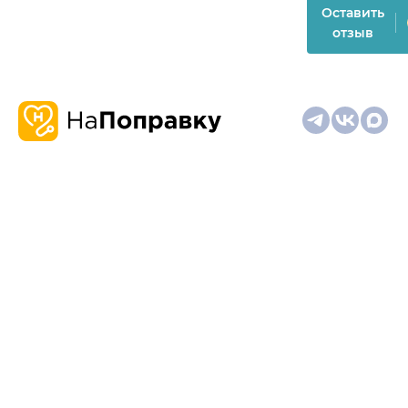
Оставить
отзыв
О
Запись
Клиникам
Телемедицина
Карта
нас
и
и
сайта
отзывы
врачам
На информационном ресурсе применяются
рекомендательные технологии (информационные технологии
предоставления информации на основе сбора,
систематизации и анализа сведений, относящихся к
предпочтениям пользователей сети "Интернет", находящихся
на территории Российской Федерации)
Материалы, размещённые на сайте, не предназначены для
постановки диагноза и лечения и не заменяют приём врача.