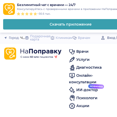
1
2
3
4
5
to
Безлимитный чат с врачами — 24/7
Закрыть
Консультируйтесь с проверенными врачами в приложении НаПоправк
content
~30.5 тыс.
Скачать приложение
Подарочная
Город:
Чебаркуль
Клиникам
Врачам
Вход 
карта
Врачи
Услуги
Диагностика
Онлайн-
консультации
ИИ-доктор
Психологи
Акции