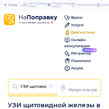
to
НаПоправку
Подарочная
Город:
Нижний Новгород
Приложение
Кли
Плюс
карта
Закрыть
content
Врачи
Услуги
Диагностика
Онлайн-
консультации
ИИ-доктор
Психологи
Акции
Очистить
УЗИ щитовидной железы в