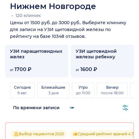
Нижнем Новгороде
120 клиник
Цены от 1500 руб. до 3000 руб.. Выберите клинику
для записи на УЗИ щитовидной железы по
рейтингу на базе 10348 отзывов.
УЗИ паращитовидных
УЗИ щитовидной
желез
железы ребенку
1700 ₽
1600 ₽
от
от
Сегодня
Ближайшие
Утро
Вечер
В
9 авг.
3 дня
до 11:00
после 18:00
8 а
Выбор пациентов 2025
Средний рейтинг врачей 4.7