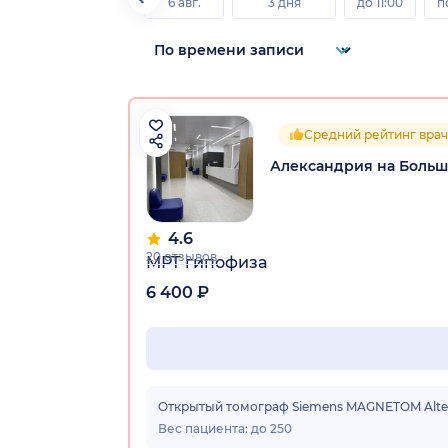
6 авг.
3 дня
до 11:00
п
Средний рейтинг врач
Александрия на Больш
4.6
20 отзывов
МРТ гипофиза
6 400 ₽
Открытый томограф Siemens MAGNETOM Altea 1
Вес пациента: до 250