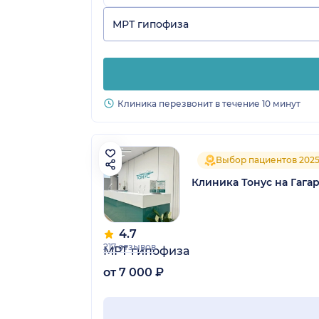
МРТ гипофиза
Клиника перезвонит в течение 10 минут
Выбор пациентов 202
Клиника Тонус на Гага
4.7
217 отзывов
МРТ гипофиза
от 7 000 ₽