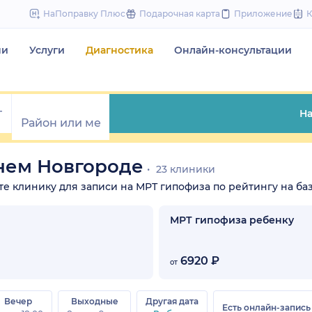
to
НаПоправку Плюс
Подарочная карта
Приложение
content
чи
Услуги
Диагностика
Онлайн-консультации
На
нем Новгороде
23 клиники
ите клинику для записи на МРТ гипофиза по рейтингу на баз
МРТ гипофиза ребенку
6920 ₽
от
Вечер
Выходные
Другая дата
Есть онлайн-запись