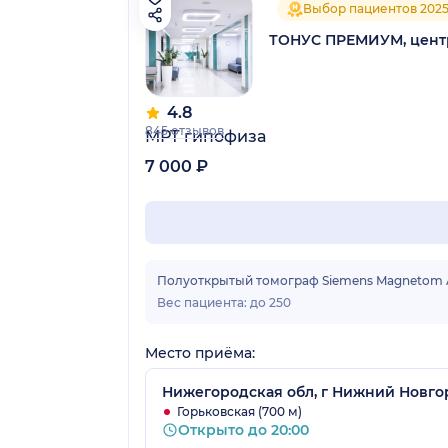
Выбор пациентов 202
ТОНУС ПРЕМИУМ, центр
4.8
845 отзывов
МРТ гипофиза
7 000 ₽
Полуоткрытый томограф Siemens Magnetom Ae
Вес пациента: до 250
Место приёма:
Нижегородская обл, г Нижний Новгор
Горьковская (700 м)
Открыто до 20:00