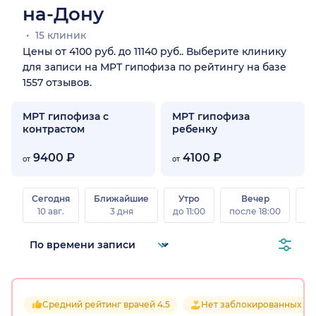
на-Дону
15 клиник
Цены от 4100 руб. до 11140 руб.. Выберите клинику
для записи на МРТ гипофиза по рейтингу на базе
1557 отзывов.
МРТ гипофиза с
МРТ гипофиза
контрастом
ребенку
9400 ₽
4100 ₽
от
от
Сегодня
Ближайшие
Утро
Вечер
10 авг.
3 дня
до 11:00
после 18:00
15 
Средний рейтинг врачей 4.5
Нет заблокированных от