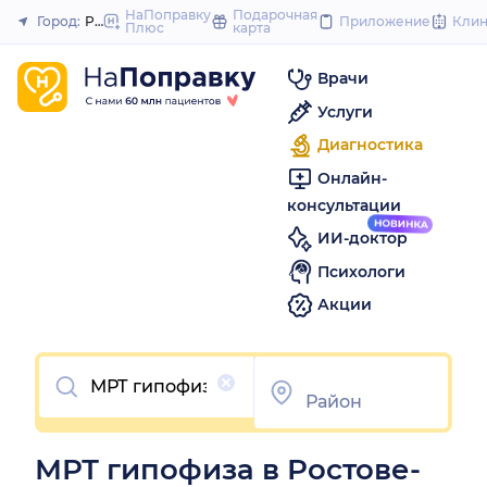
to
НаПоправку
Подарочная
Город:
Ростов-на-Дону
Приложение
Кли
Плюс
карта
Закрыть
content
Врачи
Услуги
Диагностика
Онлайн-
консультации
ИИ-доктор
Психологи
Акции
Очистить
МРТ гипофиза в Ростове-