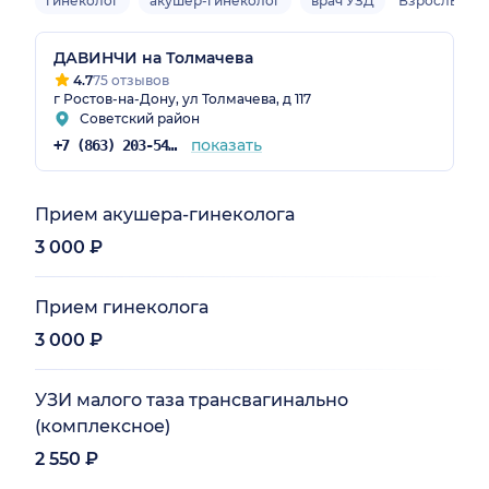
гинеколог
акушер-гинеколог
врач УЗД
Взрослый
ДАВИНЧИ на Толмачева
4.7
75 отзывов
г Ростов-на-Дону, ул Толмачева, д 117
Советский район
показать
+7 (863) 203-54-50
Прием акушера-гинеколога
3 000 ₽
Прием гинеколога
3 000 ₽
УЗИ малого таза трансвагинально
(комплексное)
2 550 ₽