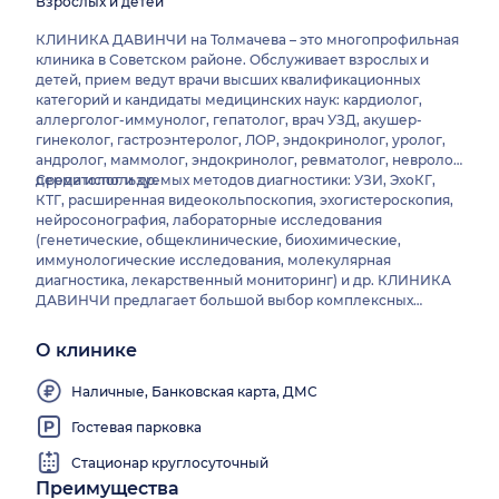
Взрослых и детей
КЛИНИКА ДАВИНЧИ на Толмачева – это многопрофильная
клиника в Советском районе. Обслуживает взрослых и
детей, прием ведут врачи высших квалификационных
категорий и кандидаты медицинских наук: кардиолог,
аллерголог-иммунолог, гепатолог, врач УЗД, акушер-
гинеколог, гастроэнтеролог, ЛОР, эндокринолог, уролог,
андролог, маммолог, эндокринолог, ревматолог, невролог,
дерматолог и др.
Среди используемых методов диагностики: УЗИ, ЭхоКГ,
КТГ, расширенная видеокольпоскопия, эхогистероскопия,
нейросонография, лабораторные исследования
(генетические, общеклинические, биохимические,
иммунологические исследования, молекулярная
диагностика, лекарственный мониторинг) и др. КЛИНИКА
ДАВИНЧИ предлагает большой выбор комплексных
программ диагностики и наблюдения различных
заболеваний («Гинекология», «Маммология», «Женский
О клинике
комплекс» и др.).
Наличные, Банковская карта, ДМС
Гостевая парковка
Стационар круглосуточный
Преимущества