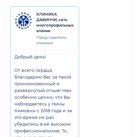
с желудком, но и с печенью, я
прошла долгое, но очень
КЛИНИКА
эффективное лечение. Всем
ДАВИНЧИ, сеть
многопрофильных
знакомым ее рекомендовала
клиник
и после обращения к ней,
Представитель
все меня очень благодарили.
клиники
Доктор с большой буквы,
рекомендую этого доктора и
Добрый день!
взрослым и детям. Она
большая умничка. Всех благ
От всего сердца
ей , от всего сердца
благодарим Вас за такой
благодарю, после ее лечения
проникновенный и
я зажила новой жизнью - без
развёрнутый отзыв! Нам
боли и мучений.
особенно ценно, что Вы
наблюдаетесь у Нины
Кимовны с 2018 года и за
это время не раз
убедились в её высоком
профессионализме. То,