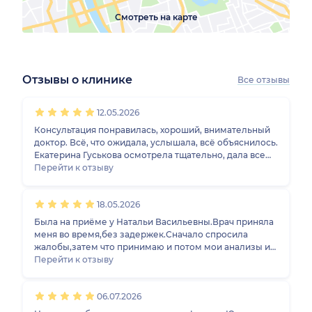
Смотреть на карте
Отзывы о клинике
Все отзывы
1
2
3
4
5
1
2
3
4
5
1
2
3
4
5
1
2
3
4
5
12.05.2026
Консультация понравилась, хороший, внимательный
доктор. Всё, что ожидала, услышала, всё объяснилось.
Екатерина Гуськова осмотрела тщательно, дала все
необходимые рекомендации, я планирую вернуться к
Перейти к отзыву
ней после лечения.
18.05.2026
Была на приёме у Натальи Васильевны.Врач приняла
меня во время,без задержек.Сначало спросила
жалобы,затем что принимаю и потом мои анализы и
узи.Врач доброжелательная и внимательная,все
Перейти к отзыву
понятно объяснила.Я шла к ней за советом как
поддержать щитовидную железу витаминами,так как
06.07.2026
на гормонах я давно,и могу их контролировать
сама.Мне были даны соответствующие