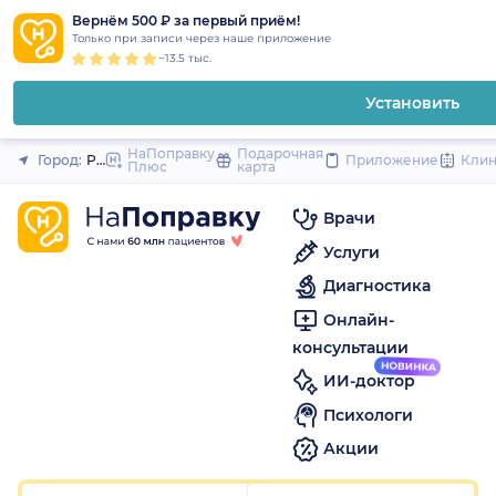
1
2
3
4
5
1
2
3
4
5
1
2
3
4
5
to
Вернём 500 ₽ за первый приём!
Закрыть
Только при записи через наше приложение
content
~13.5 тыс.
Установить
НаПоправку
Подарочная
Город:
Ростов-на-Дону
Приложение
Кли
Плюс
карта
Врачи
Услуги
Диагностика
Онлайн-
консультации
ИИ-доктор
Психологи
Акции