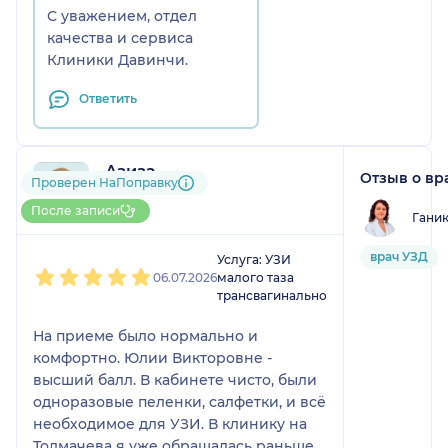
С уважением, отдел
качества и сервиса
Клиники Давинчи.
Ответить
Азиза
Отзыв о вр
Проверен НаПоправку
1 отзыв
До 5 записей через НаПоправку
После записи
Гани
1
2
3
4
5
врач УЗД
Услуга: УЗИ
06.07.2026
малого таза
трансвагинально
На приеме было нормально и
комфортно. Юлии Викторовне -
высший балл. В кабинете чисто, были
одноразовые пеленки, салфетки, и всё
необходимое для УЗИ. В клинику на
Толмачева я уже обращалась раньше,