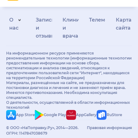
О
Запись
Клиникам
Телемедицина
Карта
нас
и
и
сайта
отзывы
врачам
На информационном ресурсе применяются
рекомендательные технологии (информационные технологии
предоставления информации на основе сбора,
систематизации и анализа сведений, относящихся к
предпочтениям пользователей сети "Интернет", находящихся
на территории Российской Федерации)
Материалы, размещённые на сайте, не предназначены для
постановки диагноза и лечения и не заменяют приём врача.
Имеются противопоказания. Необходима консультация
специалиста.
О деятельности, осуществляемой в области информационных
технологий
App Store
Google Play
AppGallery
RuStore
© ООО «НаПоправку.Ру», 2014—2026.
Правовая информация
ОГРН: 1147847038679