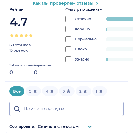
Как мы проверяем отзывы
Рейтинг
Фильтр по оценкам
4.7
Отлично
progress:
96%
Хорошо
progress:
1.3333333333333335%
Нормально
progress:
60 отзывов
0%
Плохо
progress:
15 оценок
0%
Ужасно
progress:
Заблокировано
Нерелевантно
2.666666666666667%
0
0
Всё
5
4
3
2
1
Сортировать: