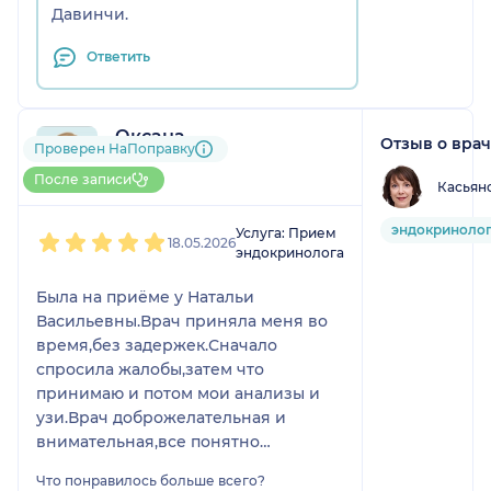
Давинчи.
Ответить
Оксана
Отзыв о вра
Проверен НаПоправку
2 отзыва
До 5 записей через НаПоправку
После записи
Касьян
1
2
3
4
5
эндокриноло
Услуга: Прием
18.05.2026
эндокринолога
Была на приёме у Натальи
Васильевны.Врач приняла меня во
время,без задержек.Сначало
спросила жалобы,затем что
принимаю и потом мои анализы и
узи.Врач доброжелательная и
внимательная,все понятно
объяснила.Я шла к ней за советом
Что понравилось больше всего?
как поддержать щитовидную железу