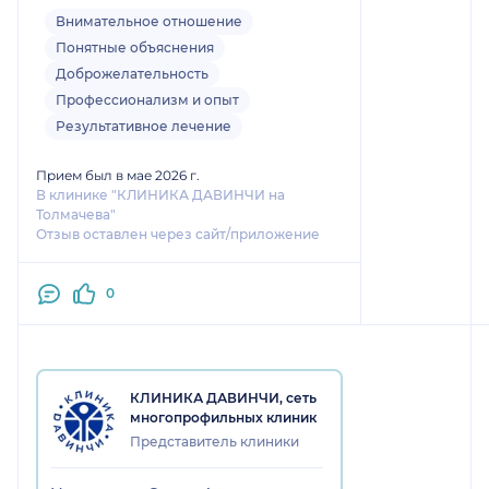
витаминами,так как на гормонах я
Внимательное отношение
давно,и могу их контролировать
Понятные объяснения
сама.Мне были даны
Доброжелательность
соответствующие рекомендации.
Профессионализм и опыт
Результативное лечение
Прием был в мае 2026 г.
В клинике "КЛИНИКА ДАВИНЧИ на
Толмачева"
Отзыв оставлен через сайт/приложение
0
КЛИНИКА ДАВИНЧИ, сеть
многопрофильных клиник
Представитель клиники