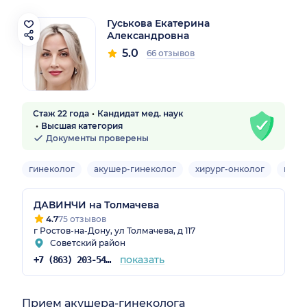
Гуськова Екатерина
Александровна
5.0
66 отзывов
Стаж 22 года
Кандидат мед. наук
Высшая категория
Документы проверены
гинеколог
акушер-гинеколог
хирург-онколог
мамм
ДАВИНЧИ на Толмачева
4.7
75 отзывов
г Ростов-на-Дону, ул Толмачева, д 117
Советский район
показать
+7 (863) 203-54-50
Прием акушера-гинеколога