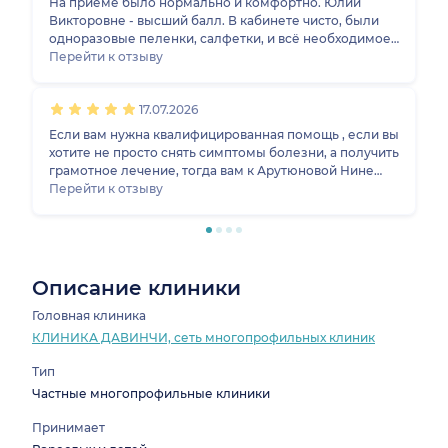
На приеме было нормально и комфортно. Юлии
рекомендации.
Викторовне - высший балл. В кабинете чисто, были
одноразовые пеленки, салфетки, и всё необходимое
для УЗИ. В клинику на Толмачева я уже обращалась
Перейти к отзыву
раньше, на ресепшене всегда приветливые и
доброжелательные сотрудники, никакой суеты не
17.07.2026
было. Перед визитом звонили, чтобы напомнить.
Если вам нужна квалифицированная помощь , если вы
хотите не просто снять симптомы болезни, а получить
грамотное лечение, тогда вам к Арутюновой Нине
Кимовне. Мое первое знакомство с ней произошло в
Перейти к отзыву
2018 году, безумно болел желудок и мне друзья
посоветовали этого замечательного доктора. Она
назначила обследование, выявила проблему ни
только с желудком, но и с печенью, я прошла долгое,
но очень эффективное лечение. Всем знакомым ее
Описание клиники
рекомендовала и после обращения к ней, все меня
очень благодарили. Доктор с большой буквы,
Головная клиника
рекомендую этого доктора и взрослым и детям. Она
КЛИНИКА ДАВИНЧИ, сеть многопрофильных клиник
большая умничка. Всех благ ей , от всего сердца
благодарю, после ее лечения я зажила новой жизнью
Тип
- без боли и мучений.
Частные многопрофильные клиники
Принимает