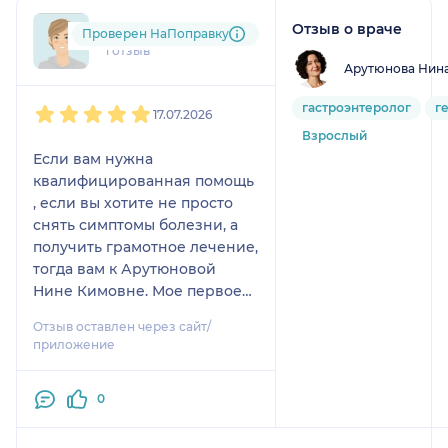
Отзыв о враче
mel....@....ru
Проверен НаПоправку
1 отзыв
Арутюнова Нин
1
2
3
4
5
гастроэнтеролог
г
17.07.2026
Взрослый
Если вам нужна
квалифицированная помощь
, если вы хотите не просто
снять симптомы болезни, а
получить грамотное лечение,
тогда вам к Арутюновой
Нине Кимовне. Мое первое
знакомство с ней произошло
Отзыв оставлен через сайт/
в 2018 году, безумно болел
приложение
желудок и мне друзья
посоветовали этого
0
замечательного доктора. Она
назначила обследование,
выявила проблему ни только