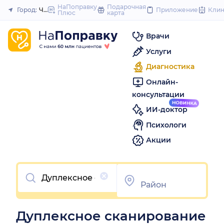
to
НаПоправку
Подарочная
Город:
Челябинск
Приложение
Кли
Плюс
карта
Закрыть
content
Врачи
Услуги
Диагностика
Онлайн-
консультации
ИИ-доктор
Психологи
Акции
Очистить
Дуплексное сканирование