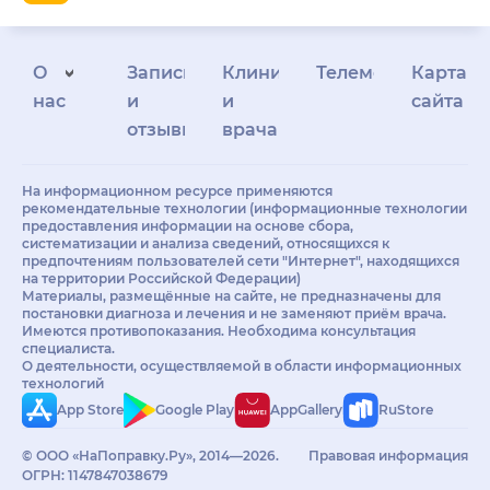
О
Запись
Клиникам
Телемедицина
Карта
нас
и
и
сайта
отзывы
врачам
На информационном ресурсе применяются
рекомендательные технологии (информационные технологии
предоставления информации на основе сбора,
систематизации и анализа сведений, относящихся к
предпочтениям пользователей сети "Интернет", находящихся
на территории Российской Федерации)
Материалы, размещённые на сайте, не предназначены для
постановки диагноза и лечения и не заменяют приём врача.
Имеются противопоказания. Необходима консультация
специалиста.
О деятельности, осуществляемой в области информационных
технологий
App Store
Google Play
AppGallery
RuStore
© ООО «НаПоправку.Ру», 2014—2026.
Правовая информация
ОГРН: 1147847038679