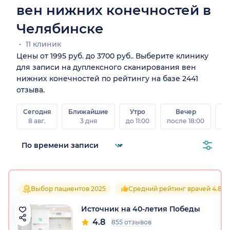
вен нижних конечностей в
Челябинске
11 клиник
Цены от 1995 руб. до 3700 руб.. Выберите клинику
для записи на дуплексного сканирования вен
нижних конечностей по рейтингу на базе 2441
отзыва.
Сегодня
Ближайшие
Утро
Вечер
В
8 авг.
3 дня
до 11:00
после 18:00
8 а
Выбор пациентов 2025
Средний рейтинг врачей 4.8
Источник на 40-летия Победы
4.8
855 отзывов