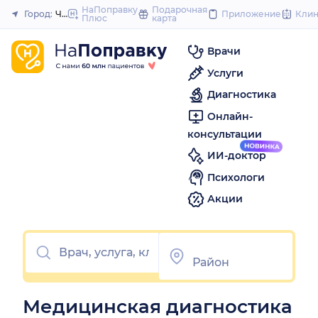
to
НаПоправку
Подарочная
Город:
Черкесск
Приложение
Кли
Плюс
карта
Закрыть
content
Врачи
Услуги
Диагностика
Онлайн-
консультации
ИИ-доктор
Психологи
Акции
Медицинская диагностика