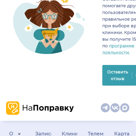
помогаете др
пользователя
правильное р
при выборе в
клиники. Кром
вы получите 1
по
программе
лояльности.
Оставить
отзыв
О
Запись
Клиникам
Телемедицина
Карта