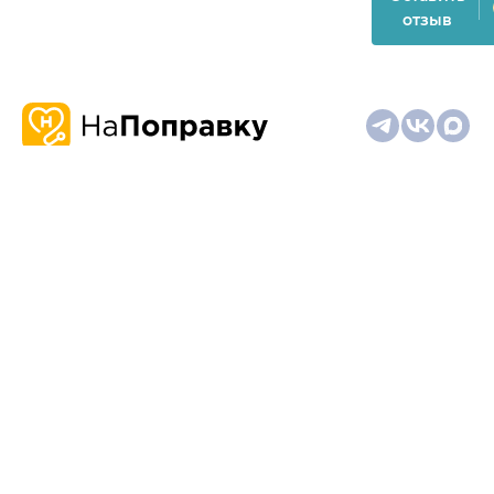
отзыв
О
Запись
Клиникам
Телемедицина
Карта
нас
и
и
сайта
отзывы
врачам
На информационном ресурсе применяются
рекомендательные технологии (информационные технологии
предоставления информации на основе сбора,
систематизации и анализа сведений, относящихся к
предпочтениям пользователей сети "Интернет", находящихся
на территории Российской Федерации)
Материалы, размещённые на сайте, не предназначены для
постановки диагноза и лечения и не заменяют приём врача.
Имеются противопоказания. Необходима консультация