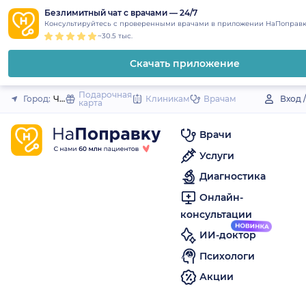
1
2
3
4
5
to
Безлимитный чат с врачами — 24/7
Закрыть
Консультируйтесь с проверенными врачами в приложении НаПоправк
content
~30.5 тыс.
Скачать приложение
Подарочная
Город:
Черняховск
Клиникам
Врачам
Вход 
карта
Врачи
Услуги
Диагностика
Онлайн-
консультации
ИИ-доктор
Психологи
Акции