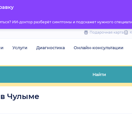
to
равку
content
титься? ИИ-доктор разберёт симптомы и подскажет нужного специали
Подарочная карта
чи
Услуги
Диагностика
Онлайн-консультации
Найти
 в Чулыме