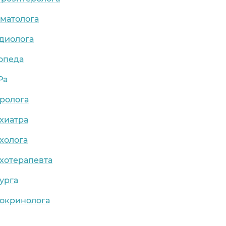
рматолога
рдиолога
опеда
Ра
ролога
хиатра
холога
хотерапевта
урга
докринолога