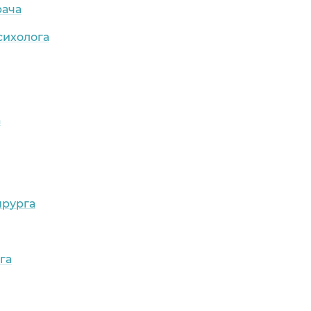
рача
сихолога
а
ирурга
га