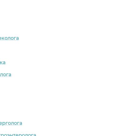
еколога
ка
лога
ерголога
троэнтеролога