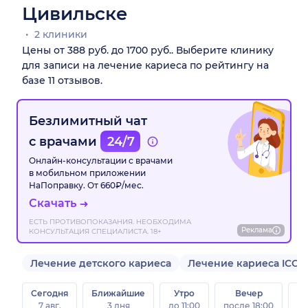
Цивильске
2 клиники
Цены от 388 руб. до 1700 руб.. Выберите клинику
для записи на лечение кариеса по рейтингу на
базе 11 отзывов.
Безлимитный чат
с врачами
24/7
Онлайн-консультации с врачами
в мобильном приложении
НаПоправку. От 660₽/мес.
Скачать
ЕСТЬ ПРОТИВОПОКАЗАНИЯ. НЕОБХОДИМА
Реклама
КОНСУЛЬТАЦИЯ СПЕЦИАЛИСТА. 18+
Лечение детского кариеса
Лечение кариеса ICON
Сегодня
Ближайшие
Утро
Вечер
В
7 авг.
3 дня
до 11:00
после 18:00
8 а