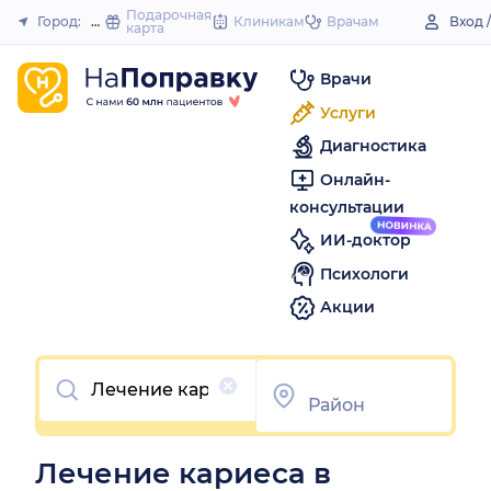
to
Подарочная
Город:
Цивильск
Клиникам
Врачам
Вход 
карта
Закрыть
content
Врачи
Услуги
Диагностика
Онлайн-
консультации
ИИ-доктор
Психологи
Акции
Очистить
Лечение кариеса в