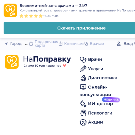
1
2
3
4
5
to
Безлимитный чат с врачами — 24/7
Закрыть
Консультируйтесь с проверенными врачами в приложении НаПоправк
content
~30.5 тыс.
Скачать приложение
Подарочная
Город:
Цивильск
Клиникам
Врачам
Вход 
карта
Врачи
Услуги
Диагностика
Онлайн-
консультации
ИИ-доктор
Психологи
Акции