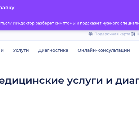
to
равку
content
титься? ИИ-доктор разберёт симптомы и подскажет нужного специали
Подарочная карта
чи
Услуги
Диагностика
Онлайн-консультации
едицинские услуги и диа