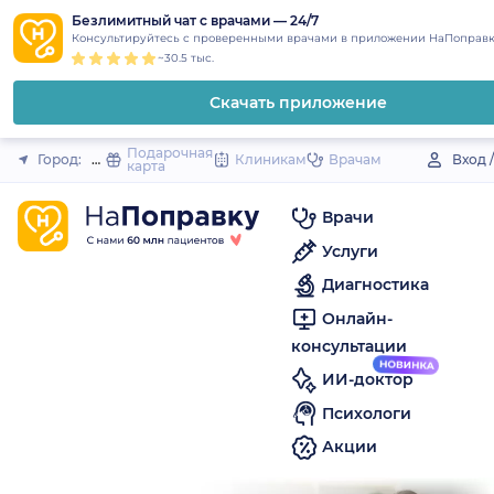
1
2
3
4
5
to
Безлимитный чат с врачами — 24/7
Закрыть
Консультируйтесь с проверенными врачами в приложении НаПоправк
content
~30.5 тыс.
Скачать приложение
Подарочная
Город:
Дмитриев
Клиникам
Врачам
Вход 
карта
Врачи
Услуги
Диагностика
Онлайн-
консультации
ИИ-доктор
Психологи
Акции