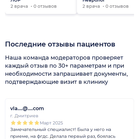
ЛОР
Невролог
2 врача
0 отзывов
2 врача
0 отзывов
Последние отзывы пациентов
Наша команда модераторов проверяет
каждый отзыв по 30+ параметрам и при
необходимости запрашивает документы,
подтверждающие визит в клинику
1
2
3
4
5
vla....@....com
г. Дмитриев
Март 2025
Замечательный специалист! Была у него на
приеме, на фгдс. Делала первый раз, боялась