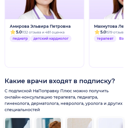
Амирова Эльвира Петровна
Махмутова Лей
5.0
5.0
1132 отзыва и 481 оценка
1519 отзыво
педиатр
детский кардиолог
терапевт
Взр
Какие врачи входят в подписку?
С подпиской НаПоправку Плюс можно получить
онлайн-консультацию терапевта, педиатра,
гинеколога, дерматолога, невролога, уролога и других
специальностей