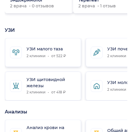
Эндокринолог
Терапевт
2 врача
0 отзывов
2 врача
1 отзыв
УЗИ
УЗИ малого таза
УЗИ почек
2 клиники
от 522 ₽
2 клиники
УЗИ щитовидной
УЗИ молоч
железы
2 клиники
2 клиники
от 418 ₽
Анализы
Анализ крови на
Общий ана