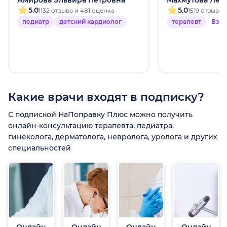
Амирова Эльвира Петровна
Махмутова Лей
5.0
5.0
1132 отзыва и 481 оценка
1519 отзыво
педиатр
детский кардиолог
терапевт
Взр
Какие врачи входят в подписку?
С подпиской НаПоправку Плюс можно получить
онлайн-консультацию терапевта, педиатра,
гинеколога, дерматолога, невролога, уролога и других
специальностей