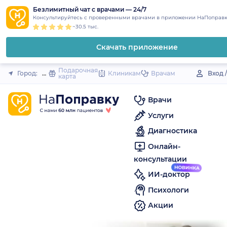
1
2
3
4
5
to
Безлимитный чат с врачами — 24/7
Закрыть
Консультируйтесь с проверенными врачами в приложении НаПоправк
content
~30.5 тыс.
Скачать приложение
Подарочная
Город:
Донское (село)
Клиникам
Врачам
Вход 
карта
Врачи
Услуги
Диагностика
Онлайн-
консультации
ИИ-доктор
Психологи
Акции