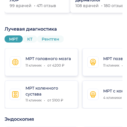
ЛОР
Дерматолог
99 врачей
471 отзыв
108 врачей
180 отзыво
Лучевая диагностика
МРТ
КТ
Рентген
МРТ головного мозга
МРТ позво
11 клиник
от 4200 ₽
11 клиник
о
МРТ коленного
МРТ с конт
сустава
4 клиники
11 клиник
от 5100 ₽
Эндоскопия