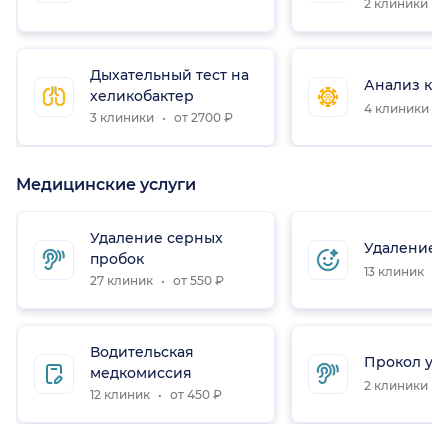
2 клиники
Дыхательный тест на
Анализ кр
хеликобактер
4 клиники
3 клиники
от 2700 ₽
Медицинские услуги
Удаление серных
Удаление 
пробок
13 клиник
о
27 клиник
от 550 ₽
Водительская
Прокол уш
медкомиссия
2 клиники
12 клиник
от 450 ₽