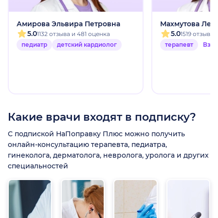
Амирова Эльвира Петровна
Махмутова Лей
5.0
5.0
1132 отзыва и 481 оценка
1519 отзыво
педиатр
детский кардиолог
терапевт
Взр
Какие врачи входят в подписку?
С подпиской НаПоправку Плюс можно получить
онлайн-консультацию терапевта, педиатра,
гинеколога, дерматолога, невролога, уролога и других
специальностей