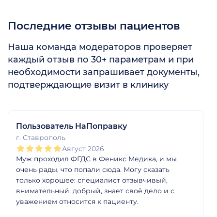
Последние отзывы пациентов
Наша команда модераторов проверяет
каждый отзыв по 30+ параметрам и при
необходимости запрашивает документы,
подтверждающие визит в клинику
1
2
3
4
5
1
2
3
4
5
1
2
3
4
5
1
2
3
4
5
1
2
3
4
5
1
2
3
4
5
Пользователь НаПоправку
г. Ставрополь
Август 2026
Муж проходил ФГДС в Феникс Медика, и мы
очень рады, что попали сюда. Могу сказать
только хорошее: специалист отзывчивый,
внимательный, добрый, знает своё дело и с
уважением относится к пациенту.