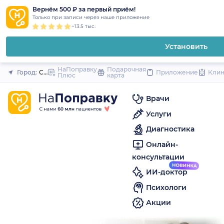
1
2
3
4
5
to
Вернём 500 ₽ за первый приём!
Закрыть
Только при записи через наше приложение
content
~13.5 тыс.
Установить
НаПоправку
Подарочная
Город:
Ставрополь
Приложение
Кли
Плюс
карта
Врачи
Услуги
Диагностика
Онлайн-
консультации
ИИ-доктор
Психологи
Акции