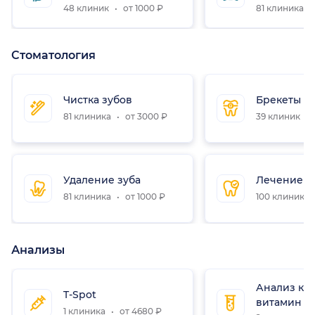
48 клиник
от 1000 ₽
81 клиника
Стоматология
Чистка зубов
Брекеты
81 клиника
от 3000 ₽
39 клиник
Удаление зуба
Лечение з
81 клиника
от 1000 ₽
100 клиник
Анализы
Анализ кр
T-Spot
витамин D
1 клиника
от 4680 ₽