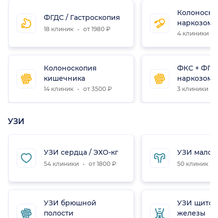
Колоноско
ФГДС / Гастроскопия
наркозом
18 клиник
от 1980 ₽
4 клиники
Колоноскопия
ФКС + ФГД
кишечника
наркозом
14 клиник
от 3500 ₽
3 клиники
УЗИ
УЗИ сердца / ЭХО-кг
УЗИ малого
54 клиники
от 1800 ₽
50 клиник
УЗИ брюшной
УЗИ щито
полости
железы