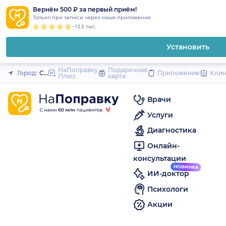
1
2
3
4
5
to
Вернём 500 ₽ за первый приём!
Закрыть
Только при записи через наше приложение
content
~13.5 тыс.
Установить
НаПоправку
Подарочная
Город:
Ставрополь
Приложение
Кли
Плюс
карта
Врачи
Услуги
Диагностика
Онлайн-
консультации
ИИ-доктор
Психологи
Акции