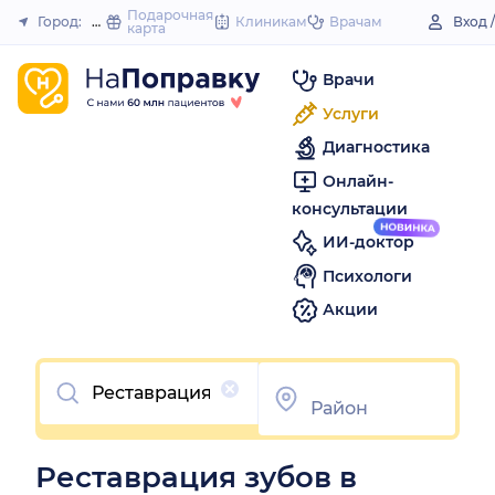
to
Подарочная
Город:
Дюртюли
Клиникам
Врачам
Вход 
карта
Закрыть
content
Врачи
Услуги
Диагностика
Онлайн-
консультации
ИИ-доктор
Психологи
Акции
Очистить
Реставрация зубов в