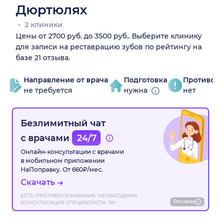
Дюртюлях
2 клиники
Цены от 2700 руб. до 3500 руб.. Выберите клинику
для записи на реставрацию зубов по рейтингу на
базе 21 отзыва.
Направление от врача
Подготовка
Противоп
не требуется
нужна
нет
Безлимитный чат
с врачами
24/7
Онлайн-консультации с врачами
в мобильном приложении
НаПоправку. От 660₽/мес.
Скачать
ЕСТЬ ПРОТИВОПОКАЗАНИЯ. НЕОБХОДИМА
Реклама
КОНСУЛЬТАЦИЯ СПЕЦИАЛИСТА. 18+