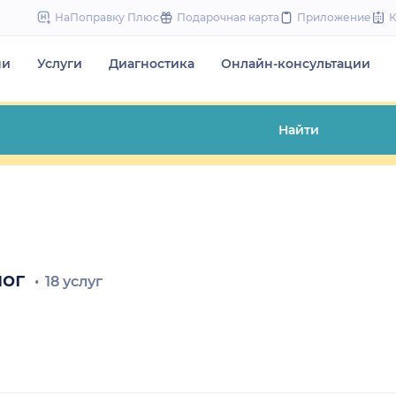
to
НаПоправку Плюс
Подарочная карта
Приложение
content
чи
Услуги
Диагностика
Онлайн-консультации
Найти
лог
18 услуг