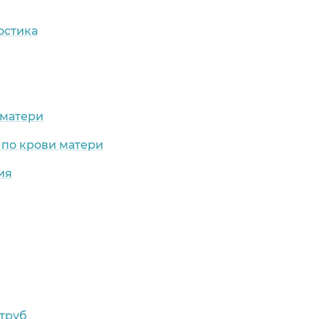
остика
 матери
 по крови матери
ия
труб