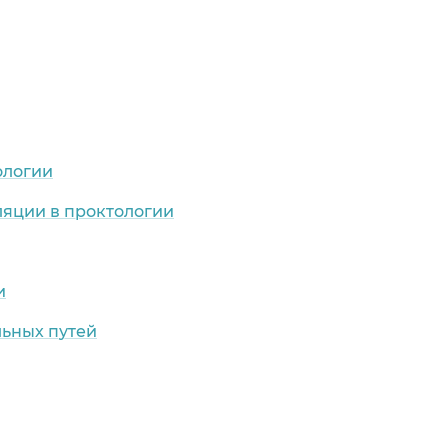
ологии
яции в проктологии
и
льных путей