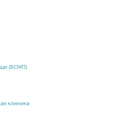
щи (БСМП)
кая клиника