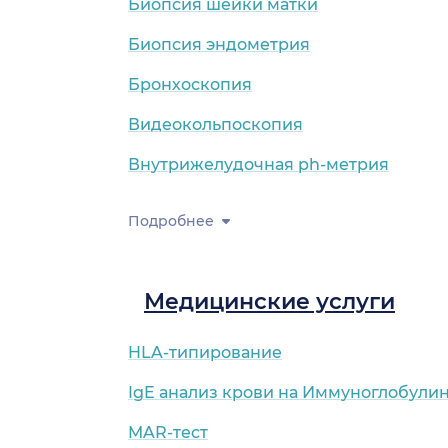
Биопсия шейки матки
Биопсия эндометрия
Бронхоскопия
Видеокольпоскопия
Внутрижелудочная ph-метрия
Подробнее
Медицинские услуги
HLA-типирование
IgE анализ крови на Иммуноглобулин
MAR-тест