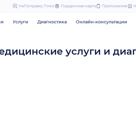
to
НаПоправку Плюс
Подарочная карта
Приложение
content
чи
Услуги
Диагностика
Онлайн-консультации
едицинские услуги и диа