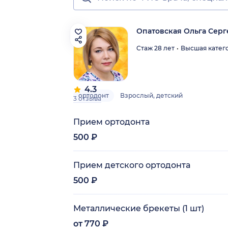
Опатовская Ольга Серг
Стаж 28 лет
Высшая катег
4.3
ортодонт
Взрослый, детский
3 отзыва
Прием ортодонта
500 ₽
Прием детского ортодонта
500 ₽
Металлические брекеты (1 шт)
от 770 ₽