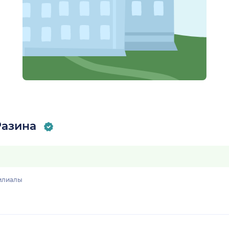
Разина
илиалы