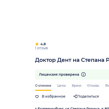
4.8
1 отзыв
Доктор Дент на Степана 
Лицензия проверена
О клинике
Цены
Врачи
Отзывы
Ф
В избранное
Поделиться
г Екатеринбург, ул Степана Разина, д 80