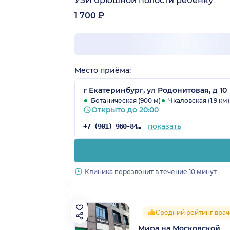
УЗИ брюшной полости ребенку
1 700 ₽
Место приёма:
г Екатеринбург, ул Родонитовая, д 10
Ботаническая (900 м)
Чкаловская (1.9 км)
Открыто до 20:00
показать
+7 (901) 960-84-27
Клиника перезвонит в течение 10 минут
Средний рейтинг врач
Мира на Московской