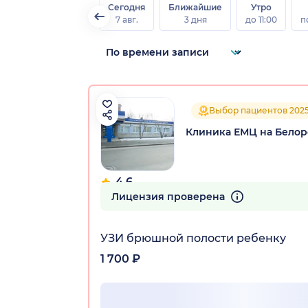
Сегодня
Ближайшие
Утро
7 авг.
3 дня
до 11:00
п
Выбор пациентов 202
Клиника ЕМЦ на Бело
4.6
79 отзывов
Лицензия проверена
УЗИ брюшной полости ребенку
1 700 ₽