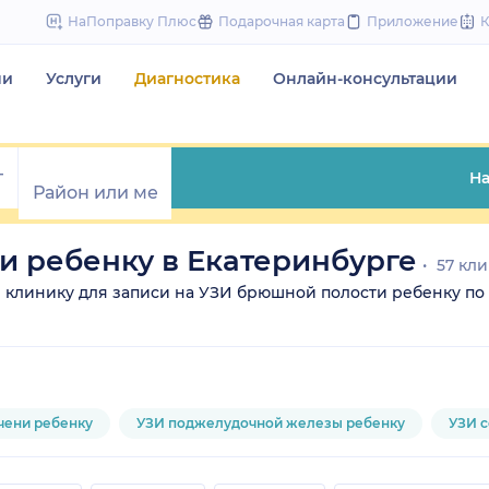
to
НаПоправку Плюс
Подарочная карта
Приложение
content
чи
Услуги
Диагностика
Онлайн-консультации
На
 ребенку в Екатеринбурге
57 кл
те клинику для записи на УЗИ брюшной полости ребенку по 
чени ребенку
УЗИ поджелудочной железы ребенку
УЗИ с