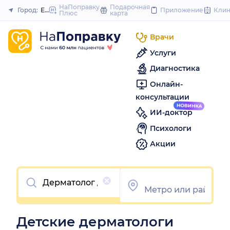
to
НаПоправку
Подарочная
Город:
Екатеринбург
Приложение
Кли
Плюс
карта
Закрыть
content
Врачи
Услуги
Диагностика
Онлайн-
консультации
ИИ-доктор
Психологи
Акции
Очистить
Детские дерматологи