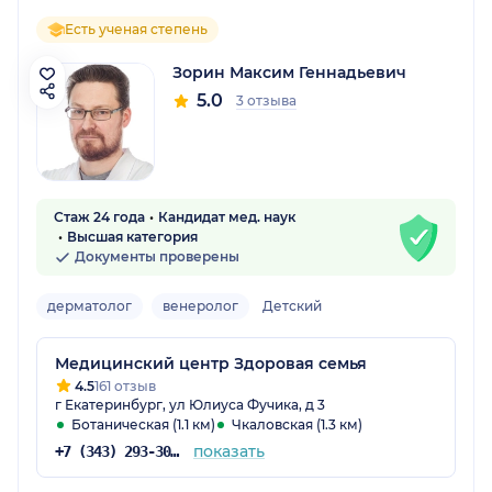
Есть ученая степень
Зорин Максим Геннадьевич
5.0
3 отзыва
Стаж 24 года
Кандидат мед. наук
Высшая категория
Документы проверены
дерматолог
венеролог
Детский
Медицинский центр Здоровая семья
4.5
161 отзыв
г Екатеринбург, ул Юлиуса Фучика, д 3
Ботаническая (1.1 км)
Чкаловская (1.3 км)
показать
+7 (343) 293-30-42