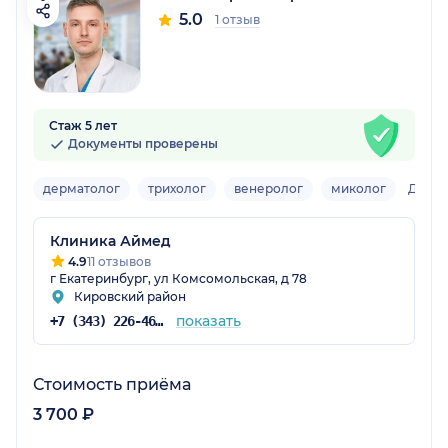
5.0
1 отзыв
Стаж 5 лет
Документы проверены
дерматолог
трихолог
венеролог
миколог
Детск
Клиника Аймед
4.9
11 отзывов
г Екатеринбург, ул Комсомольская, д 78
Кировский район
показать
+7 (343) 226-46-35
Стоимость приёма
3 700 ₽