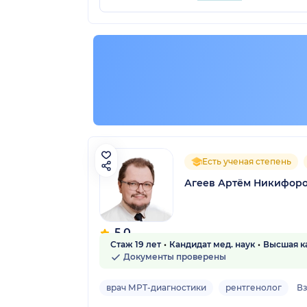
Есть ученая степень
Агеев Артём Никифор
5.0
Стаж 19 лет
Кандидат мед. наук
Высшая к
3 отзыва
Документы проверены
врач МРТ-диагностики
рентгенолог
В