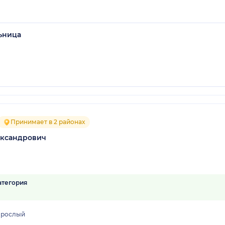
ьница
Принимает в 2 районах
ександрович
атегория
зрослый