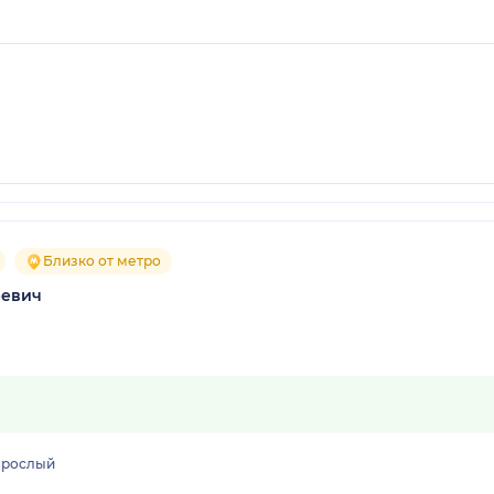
Близко от метро
еевич
зрослый