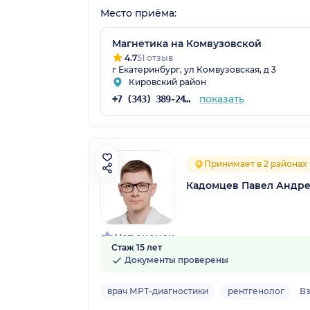
Место приёма:
Магнетика на Комвузовской
4.7
51 отзыв
г Екатеринбург, ул Комвузовская, д 3
Кировский район
показать
+7 (343) 389-24-54
Принимает в 2 районах
Кадомцев Павел Андр
Нет оценок
Стаж 15 лет
Документы проверены
врач МРТ-диагностики
рентгенолог
В