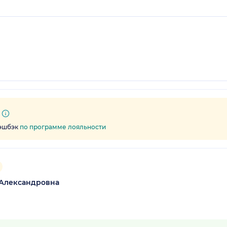
кэшбэк
по программе лояльности
 Александровна