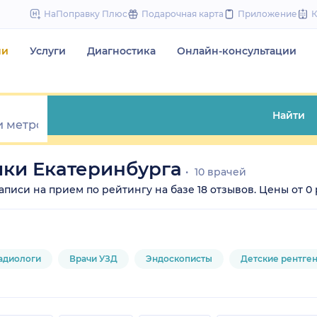
to
НаПоправку Плюс
Подарочная карта
Приложение
content
чи
Услуги
Диагностика
Онлайн-консультации
Найти
ики Екатеринбурга
10 врачей
иси на прием по рейтингу на базе 18 отзывов. Цены от 0 ру
адиологи
Врачи УЗД
Эндоскописты
Детские рентге