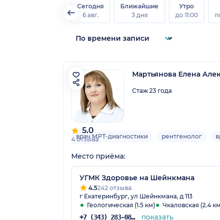
Сегодня
Ближайшие
Утро
6 авг.
3 дня
до 11:00
п
Мартьянова Елена Але
Стаж 23 года
5.0
врач МРТ-диагностики
рентгенолог
в
4 отзыва
Место приёма:
УГМК Здоровье на Шейнкмана
4.5
242 отзыва
г Екатеринбург, ул Шейнкмана, д 113
Геологическая (1.5 км)
Чкаловская (2.4 км
показать
+7 (343) 283-08-08