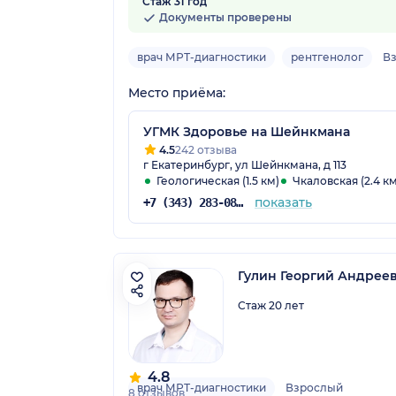
Стаж 31 год
2 отзыва
Документы проверены
врач МРТ-диагностики
рентгенолог
В
Место приёма:
УГМК Здоровье на Шейнкмана
4.5
242 отзыва
г Екатеринбург, ул Шейнкмана, д 113
Геологическая (1.5 км)
Чкаловская (2.4 км
показать
+7 (343) 283-08-08
Гулин Георгий Андрее
Стаж 20 лет
4.8
врач МРТ-диагностики
Взрослый
8 отзывов