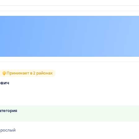
Принимает в 2 районах
ович
атегория
зрослый