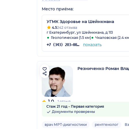
Место приёма:
УГМК Здоровье на Шейнкмана
4.5
242 отзыва
г Екатеринбург, ул Шейнкмана, д 113
Геологическая (1.5 км)
Чкаловская (2.4 км
показать
+7 (343) 283-08-08
Резниченко Роман Вл
1.0
1 отзыв
Стаж 21 год
Первая категория
Документы проверены
врач МРТ-диагностики
рентгенолог
В