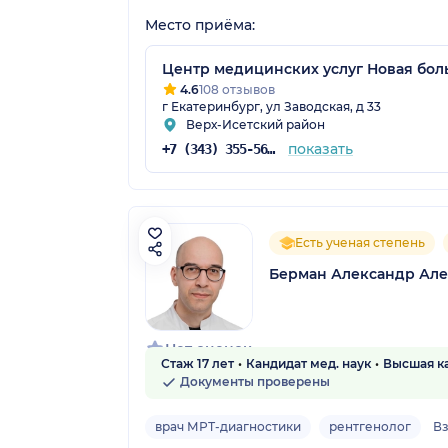
Место приёма:
Центр медицинских услуг Новая бол
4.6
108 отзывов
г Екатеринбург, ул Заводская, д 33
Верх-Исетский район
показать
+7 (343) 355-56-57
Есть ученая степень
Берман Александр Ал
Нет оценок
Стаж 17 лет
Кандидат мед. наук
Высшая к
Документы проверены
врач МРТ-диагностики
рентгенолог
В