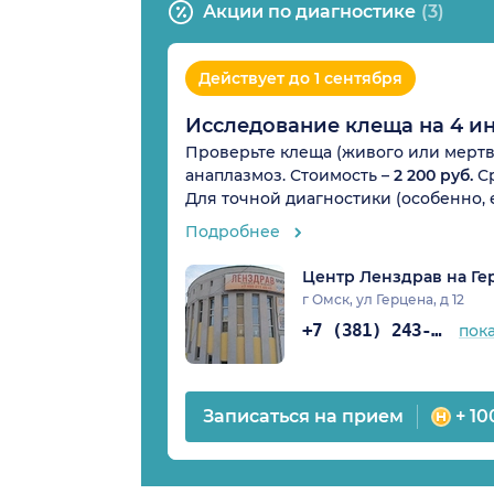
Акции по диагностике
(3)
Действует до 1 сентября
Исследование клеща на 4 ин
Проверьте клеща (живого или мертв
анаплазмоз. Стоимость –
2 200 руб.
Ср
Для точной диагностики (особенно, 
Подробнее
Центр Ленздрав на Ге
г Омск, ул Герцена, д 12
+7 (381) 243-28-31
пок
Записаться на прием
+ 10