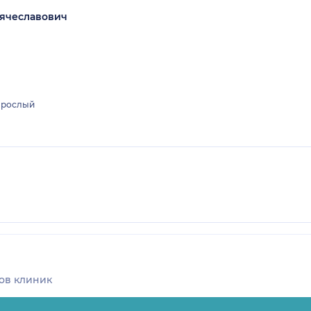
ячеславович
зрослый
ов клиник