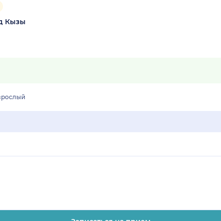
д Кызы
зрослый