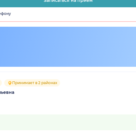
Записаться на прием
лефону
Принимает в 2 районах
льевна