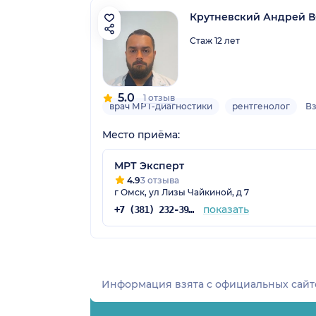
Крутневский Андрей В
Стаж 12 лет
5.0
1 отзыв
врач МРТ-диагностики
рентгенолог
В
Место приёма:
МРТ Эксперт
4.9
3 отзыва
г Омск, ул Лизы Чайкиной, д 7
показать
+7 (381) 232-39-20
Информация взята c официальных сайт