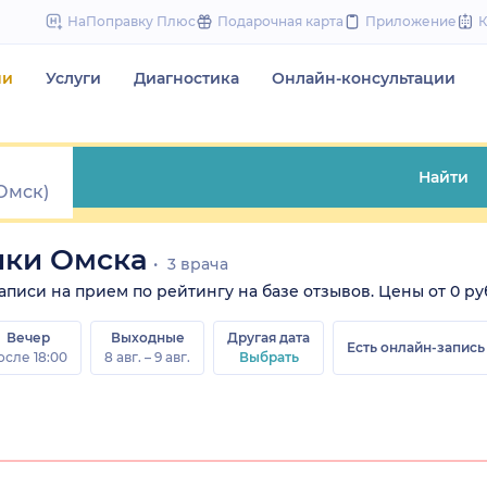
to
НаПоправку Плюс
Подарочная карта
Приложение
content
чи
Услуги
Диагностика
Онлайн-консультации
Найти
ики Омска
3 врача
иси на прием по рейтингу на базе отзывов. Цены от 0 руб.
Вечер
Выходные
Другая дата
Есть онлайн-запись
осле 18:00
8 авг. – 9 авг.
Выбрать