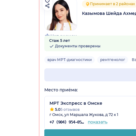
Принимает в 2 районах
Казымова Шейда Ахме
Нет оценок
Стаж 5 лет
Документы проверены
врач МРТ-диагностики
рентгенолог
В
Место приёма:
МРТ Экспресс в Омске
5.0
5 отзывов
г Омск, ул Маршала Жукова, д 72 к 1
показать
+7 (904) 954-05-62