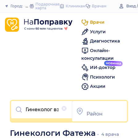
to
Подарочная
Город:
Фатеж
Клиникам
Врачам
Вход 
карта
Закрыть
content
Врачи
Услуги
Диагностика
Онлайн-
консультации
ИИ-доктор
Психологи
Акции
Очистить
Гинекологи Фатежа
4 врача