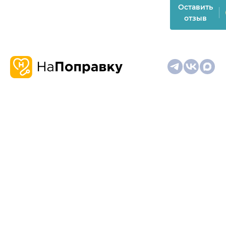
Оставить
отзыв
О
Запись
Клиникам
Телемедицина
Карта
нас
и
и
сайта
отзывы
врачам
На информационном ресурсе применяются
рекомендательные технологии (информационные технологии
предоставления информации на основе сбора,
систематизации и анализа сведений, относящихся к
предпочтениям пользователей сети "Интернет", находящихся
на территории Российской Федерации)
Материалы, размещённые на сайте, не предназначены для
постановки диагноза и лечения и не заменяют приём врача.