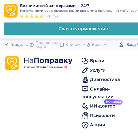
1
2
3
4
5
to
Безлимитный чат с врачами — 24/7
Закрыть
Консультируйтесь с проверенными врачами в приложении НаПоправк
content
~30.5 тыс.
Скачать приложение
Подарочная
Город:
Фокино (Брянская обл.)
Клиникам
Врачам
Вход 
карта
Врачи
Услуги
Диагностика
Онлайн-
консультации
ИИ-доктор
Психологи
Акции