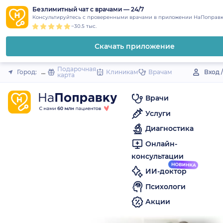
1
2
3
4
5
to
Безлимитный чат с врачами — 24/7
Закрыть
Консультируйтесь с проверенными врачами в приложении НаПоправк
content
~30.5 тыс.
Скачать приложение
Подарочная
Город:
Фурманов
Клиникам
Врачам
Вход 
карта
Врачи
Услуги
Диагностика
Онлайн-
консультации
ИИ-доктор
Психологи
Акции