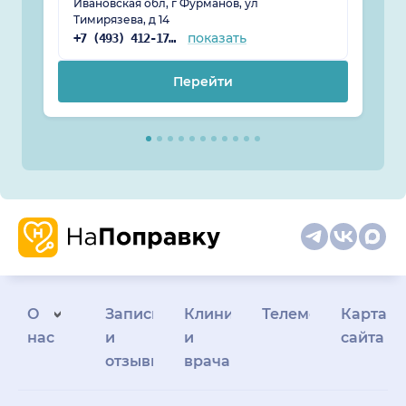
Ивановская обл, г Фурманов, ул
Тимирязева, д 14
показать
+7 (493) 412-17-88
Перейти
О
Запись
Клиникам
Телемедицина
Карта
нас
и
и
сайта
отзывы
врачам