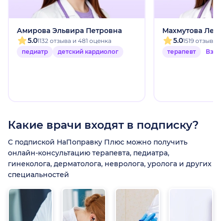
Амирова Эльвира Петровна
Махмутова Лей
5.0
5.0
1132 отзыва и 481 оценка
1519 отзыво
педиатр
детский кардиолог
терапевт
Взр
Какие врачи входят в подписку?
С подпиской НаПоправку Плюс можно получить
онлайн-консультацию терапевта, педиатра,
гинеколога, дерматолога, невролога, уролога и других
специальностей