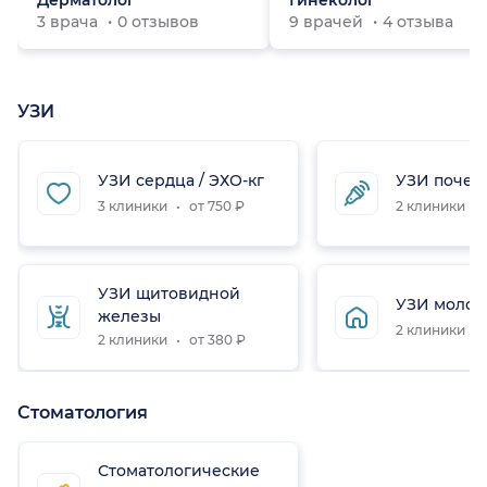
Дерматолог
Гинеколог
3 врача
0 отзывов
9 врачей
4 отзыва
УЗИ
УЗИ сердца / ЭХО-кг
УЗИ почек
3 клиники
от 750 ₽
2 клиники
УЗИ щитовидной
УЗИ молоч
железы
2 клиники
2 клиники
от 380 ₽
Стоматология
Стоматологические