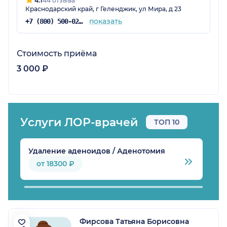
4.1
44 отзыва
Краснодарский край, г Геленджик, ул Мира, д 23
показать
+7 (800) 500-02-03
Стоимость приёма
3 000 ₽
Услуги ЛОР-врачей
ТОП 10
Удаление аденоидов / Аденотомия
С
от 18300 ₽
Фирсова Татьяна Борисовна