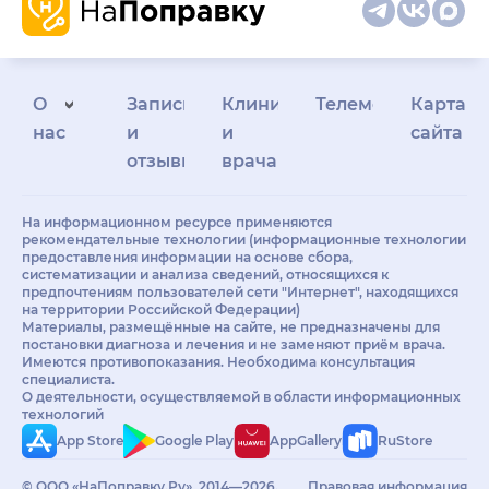
О
Запись
Клиникам
Телемедицина
Карта
нас
и
и
сайта
отзывы
врачам
На информационном ресурсе применяются
рекомендательные технологии (информационные технологии
предоставления информации на основе сбора,
систематизации и анализа сведений, относящихся к
предпочтениям пользователей сети "Интернет", находящихся
на территории Российской Федерации)
Материалы, размещённые на сайте, не предназначены для
постановки диагноза и лечения и не заменяют приём врача.
Имеются противопоказания. Необходима консультация
специалиста.
О деятельности, осуществляемой в области информационных
технологий
App Store
Google Play
AppGallery
RuStore
© ООО «НаПоправку.Ру», 2014—2026.
Правовая информация