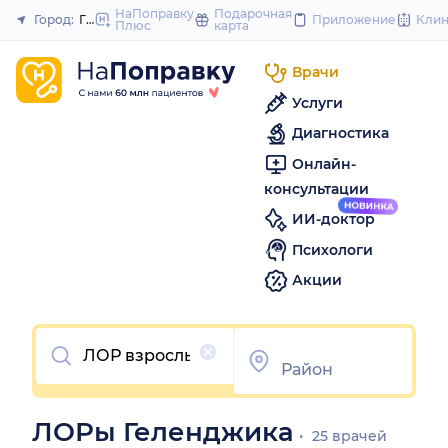
to
НаПоправку
Подарочная
Город:
Геленджик
Приложение
Кли
Плюс
карта
Закрыть
content
Врачи
Услуги
Диагностика
Онлайн-
консультации
ИИ-доктор
Психологи
Акции
Очистить
ЛОРы Геленджика
25 врачей