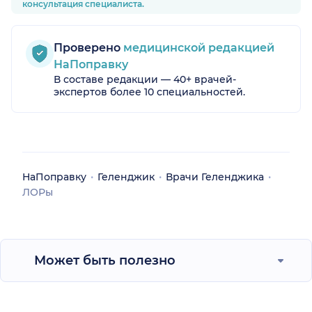
консультация специалиста.
разным сайтам не могу найти....
очень жаль хороший специалист
знает свое дело и без лишнего
Проверено
медицинской редакцией
делает что нужно и помогает.
НаПоправку
В составе редакции — 40+ врачей-
экспертов более 10 специальностей.
НаПоправку
Геленджик
Врачи Геленджика
ЛОРы
Может быть полезно