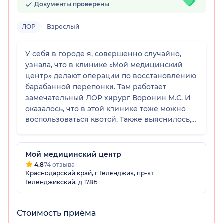
Документы проверены
ЛОР
Взрослый
У себя в городе я, совершенно случайно,
узнала, что в клинике «Мой медицинский
центр» делают операции по восстановлению
барабанной перепонки. Там работает
замечательный ЛОР хирург Воронин М.С. И
оказалось, что в этой клинике тоже можно
воспользоваться квотой. Также выяснилось,
что операцию можно сделать через
наружное ухо. Во время осмотра, врач с
помощью видеоотоскопа показал мне мою
Мой медицинский центр
перфорацию в ухе, которая показалась мне
4.8
74 отзыва
Краснодарский край, г Геленджик, пр-кт
больше, чем она была перед операцией в
Геленджикский, д 178Б
Краснодаре. Я не стала дожидаться очереди
на повторную операцию в краевой клинике
и согласилась на операцию в этом центре.
Стоимость приёма
Условия этой больницы, условия в самой