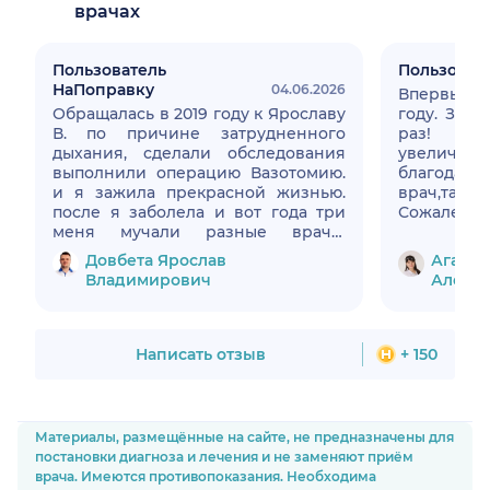
врачах
Пользователь
Пользоват
НаПоправку
04.06.2026
Впервые к
Обращалась в 2019 году к Ярославу
году. За э
В. по причине затрудненного
раз! 
дыхания, сделали обследования
увелич
выполнили операцию Вазотомию.
благод
и я зажила прекрасной жизнью.
врач,та
после я заболела и вот года три
Сожалею,к
меня мучали разные врачи,
именно к н
миллионы обследований,
Довбета Ярослав
Агамал
миллионы анализов, кучу
Владимирович
Алекс
гормональных лекарств как сказал
позднее один врач: В вас все что
можно и нельзя уже влили и
вкололи. Обратилась по номеру
Написать отзыв
+ 150
телефона снова к Ярославу В. он
назначил пару анализов и
посмотрел чем лечили, сказал что
понятно дело что все бестолку ,
Материалы, размещённые на сайте, не предназначены для
лечили не от того и не тем. Нужна
постановки диагноза и лечения и не заменяют приём
операция. К сожалению связь с
врача. Имеются противопоказания. Необходима
варачем я потеряла, ищу по