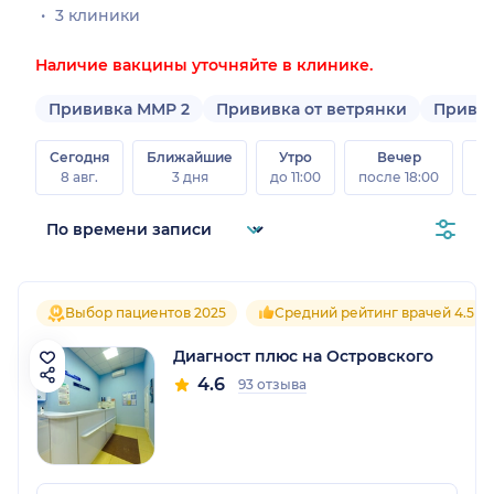
3 клиники
Наличие вакцины уточняйте в клинике.
Прививка ММР 2
Прививка от ветрянки
Привив
Сегодня
Ближайшие
Утро
Вечер
В
8 авг.
3 дня
до 11:00
после 18:00
8 а
Выбор пациентов 2025
Средний рейтинг врачей 4.5
Диагност плюс на Островского
4.6
93 отзыва