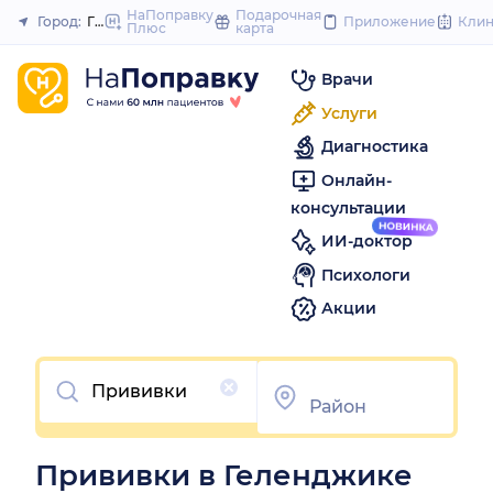
to
НаПоправку
Подарочная
Город:
Геленджик
Приложение
Кли
Плюс
карта
Закрыть
content
Врачи
Услуги
Диагностика
Онлайн-
консультации
ИИ-доктор
Психологи
Акции
Очистить
Прививки в Геленджике