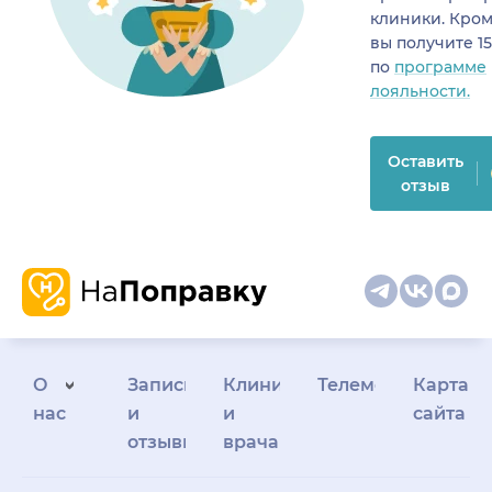
клиники. Кром
вы получите 1
по
программе
лояльности.
Оставить
отзыв
О
Запись
Клиникам
Телемедицина
Карта
нас
и
и
сайта
отзывы
врачам