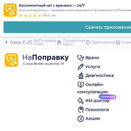
1
2
3
4
5
to
Безлимитный чат с врачами — 24/7
Закрыть
Консультируйтесь с проверенными врачами в приложении НаПоправк
content
~30.5 тыс.
Скачать приложени
НаПоправку
Подарочная
Город:
Георгиевск
Приложение
Кли
Плюс
карта
Врачи
Услуги
Диагностика
Онлайн-
консультации
ИИ-доктор
Психологи
Акции