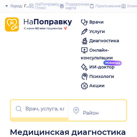
to
НаПоправку
Подарочная
Город:
Горно-Алтайск
Приложение
Кли
Плюс
карта
Закрыть
content
Врачи
Услуги
Диагностика
Онлайн-
консультации
ИИ-доктор
Психологи
Акции
Медицинская диагностика