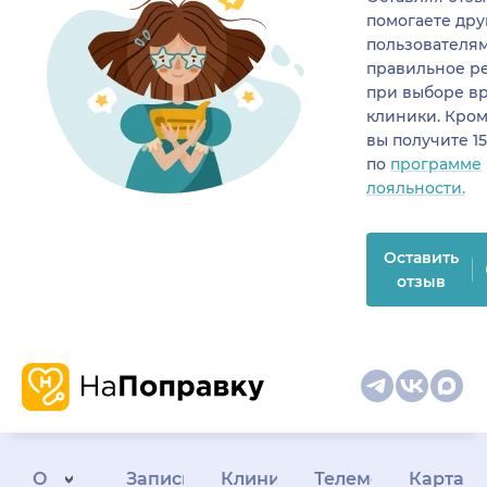
помогаете др
пользователя
правильное р
при выборе в
клиники. Кром
вы получите 1
по
программе
лояльности.
Оставить
отзыв
О
Запись
Клиникам
Телемедицина
Карта