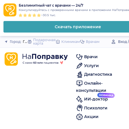
1
2
3
4
5
to
Безлимитный чат с врачами — 24/7
Закрыть
Консультируйтесь с проверенными врачами в приложении НаПоправк
content
~30.5 тыс.
Скачать приложение
Подарочная
Город:
Гороховец
Клиникам
Врачам
Вход 
карта
Врачи
Услуги
Диагностика
Онлайн-
консультации
ИИ-доктор
Психологи
Акции