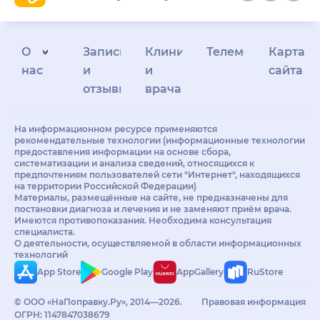
О
Запись
Клиникам
Телемедицина
Карта
нас
и
и
сайта
отзывы
врачам
На информационном ресурсе применяются
рекомендательные технологии (информационные технологии
предоставления информации на основе сбора,
систематизации и анализа сведений, относящихся к
предпочтениям пользователей сети "Интернет", находящихся
на территории Российской Федерации)
Материалы, размещённые на сайте, не предназначены для
постановки диагноза и лечения и не заменяют приём врача.
Имеются противопоказания. Необходима консультация
специалиста.
О деятельности, осуществляемой в области информационных
технологий
App Store
Google Play
AppGallery
RuStore
© ООО «НаПоправку.Ру», 2014—2026.
Правовая информация
ОГРН: 1147847038679