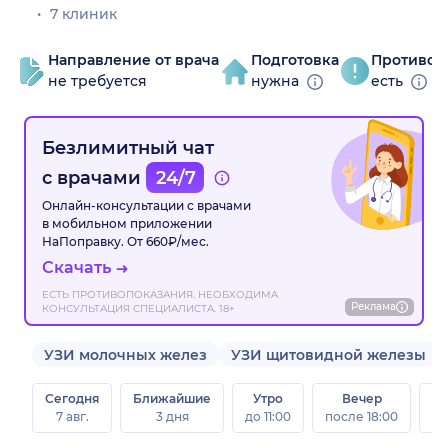
7 клиник
Направление от врача
Подготовка
Противоп
не требуется
нужна
есть
Безлимитный чат
с врачами
24/7
Онлайн-консультации с врачами
в мобильном приложении
НаПоправку. От 660₽/мес.
Скачать
ЕСТЬ ПРОТИВОПОКАЗАНИЯ. НЕОБХОДИМА
Реклама
КОНСУЛЬТАЦИЯ СПЕЦИАЛИСТА. 18+
УЗИ молочных желез
УЗИ щитовидной железы
Сегодня
Ближайшие
Утро
Вечер
В
7 авг.
3 дня
до 11:00
после 18:00
8 а