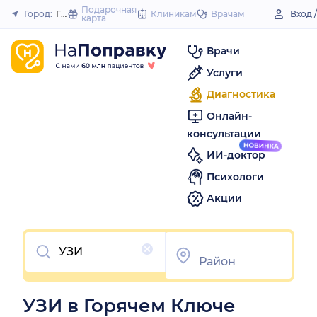
to
Подарочная
Город:
Горячий Ключ
Клиникам
Врачам
Вход 
карта
Закрыть
content
Врачи
Услуги
Диагностика
Онлайн-
консультации
ИИ-доктор
Психологи
Акции
Очистить
УЗИ в Горячем Ключе